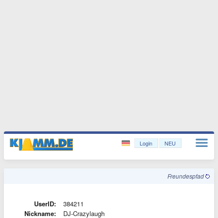
Login
NEU
Freundespfad
UserID:
384211
Nickname:
DJ-Crazylaugh