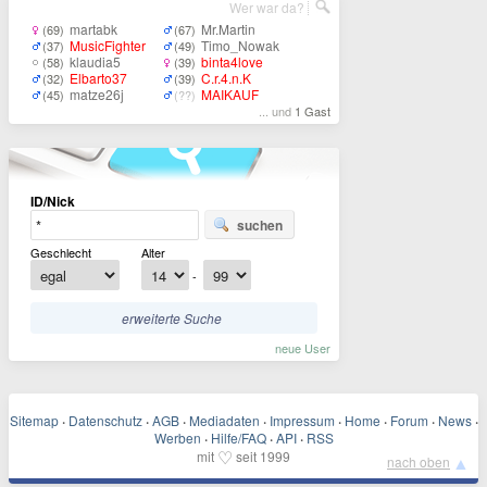
Wer war da?
martabk
Mr.Martin
(69)
(67)
MusicFighter
Timo_Nowak
(37)
(49)
klaudia5
binta4love
(58)
(39)
Elbarto37
C.r.4.n.K
(32)
(39)
matze26j
MAIKAUF
(45)
(??)
... und
1 Gast
ID/Nick
suchen
Geschlecht
Alter
-
erweiterte Suche
neue User
Sitemap
·
Datenschutz
·
AGB
·
Mediadaten
·
Impressum
·
Home
·
Forum
·
News
·
Werben
·
Hilfe/FAQ
·
API
·
RSS
♡
mit
seit 1999
▲
nach oben