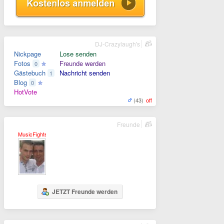
DJ-Crazylaugh's
Nickpage
Lose senden
Fotos
Freunde werden
0
Gästebuch
Nachricht senden
1
Blog
0
HotVote
(43)
off
Freunde
MusicFighter
JETZT Freunde werden