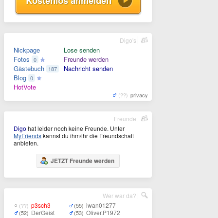
Digo's
Nickpage
Lose senden
Fotos
Freunde werden
0
Gästebuch
Nachricht senden
187
Blog
0
HotVote
(??)
privacy
Freunde
Digo
hat leider noch keine Freunde. Unter
MyFriends
kannst du ihm/ihr die Freundschaft
anbieten.
JETZT Freunde werden
Wer war da?
p3sch3
iwan01277
(??)
(55)
DerGeist
Oliver.P1972
(52)
(53)