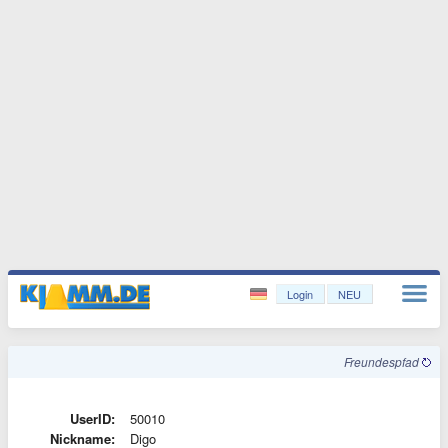
Login
NEU
Freundespfad
UserID:
50010
Nickname:
Digo