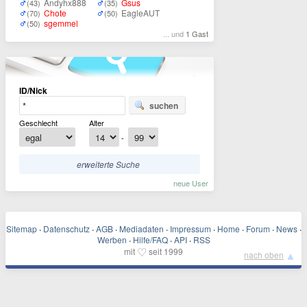
Andyhx888
Gsus
(43)
(35)
Chote
EagleAUT
(70)
(50)
sgemmel
(50)
... und
1 Gast
ID/Nick
suchen
Geschlecht
Alter
-
erweiterte Suche
neue User
Sitemap
·
Datenschutz
·
AGB
·
Mediadaten
·
Impressum
·
Home
·
Forum
·
News
·
Werben
·
Hilfe/FAQ
·
API
·
RSS
♡
mit
seit 1999
▲
nach oben