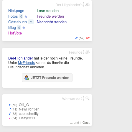
Der-Highlander's
Nickpage
Lose senden
Fotos
Freunde werden
0
Gästebuch
Nachricht senden
71
Blog
0
HotVote
(57)
off
Freunde
Der-Highlander
hat leider noch keine Freunde.
Unter
MyFriends
kannst du ihm/ihr die
Freundschaft anbieten.
JETZT Freunde werden
Wer war da?
Olli_G
(50)
NewFrontier
(41)
coolschmitty
(63)
Lissy2311
(54)
... und
1 Gast