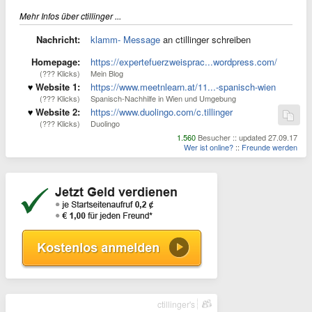
Mehr Infos über ctillinger ...
Nachricht:
klamm- Message
an ctillinger schreiben
Homepage:
https://expertefuerzweisprac...wordpress.com/
(??? Klicks)
Mein Blog
Website 1:
https://www.meetnlearn.at/11...-spanisch-wien
(??? Klicks)
Spanisch-Nachhilfe in Wien und Umgebung
Website 2:
https://www.duolingo.com/c.tillinger
(??? Klicks)
Duolingo
1.560
Besucher :: updated 27.09.17
Wer ist online?
::
Freunde werden
ctillinger's