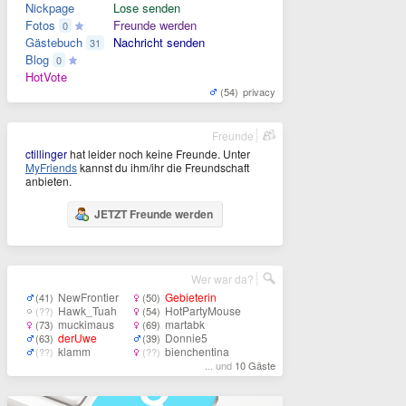
Nickpage
Lose senden
Fotos
Freunde werden
0
Gästebuch
Nachricht senden
31
Blog
0
HotVote
(54)
privacy
Freunde
ctillinger
hat leider noch keine Freunde. Unter
MyFriends
kannst du ihm/ihr die Freundschaft
anbieten.
JETZT Freunde werden
Wer war da?
NewFrontier
Gebieterin
(41)
(50)
Hawk_Tuah
HotPartyMouse
(??)
(54)
muckimaus
martabk
(73)
(69)
derUwe
Donnie5
(63)
(39)
klamm
bienchentina
(??)
(??)
... und
10 Gäste