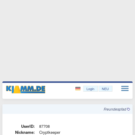
Login
NEU
Freundespfad
UserID:
87708
Nickname:
Cryptkeeper