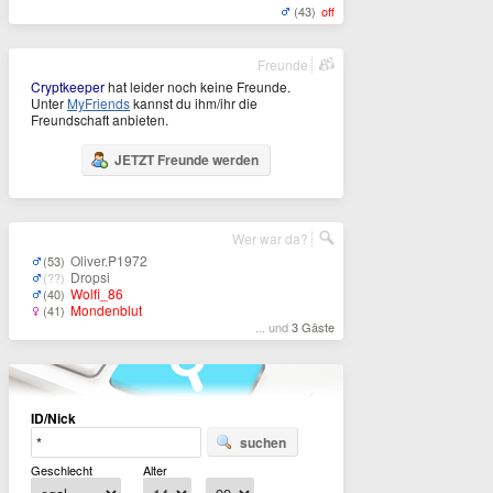
(43)
off
Freunde
Cryptkeeper
hat leider noch keine Freunde.
Unter
MyFriends
kannst du ihm/ihr die
Freundschaft anbieten.
JETZT Freunde werden
Wer war da?
Oliver.P1972
(53)
Dropsi
(??)
Wolfi_86
(40)
Mondenblut
(41)
... und
3 Gäste
ID/Nick
suchen
Geschlecht
Alter