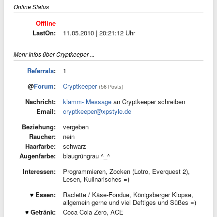
Online Status
Offline
LastOn:
11.05.2010 | 20:21:12 Uhr
Mehr Infos über Cryptkeeper ...
Referrals
:
1
@
Forum
:
Cryptkeeper
(56 Posts)
Nachricht:
klamm- Message
an Cryptkeeper schreiben
Email:
cryptkeeper@xpstyle.de
Beziehung:
vergeben
Raucher:
nein
Haarfarbe:
schwarz
Augenfarbe:
blaugrüngrau ^_^
Interessen:
Programmieren, Zocken (Lotro, Everquest 2),
Lesen, Kulinarisches =)
Essen:
Raclette / Käse-Fondue, Königsberger Klopse,
allgemein gerne und viel Deftiges und Süßes =)
Getränk:
Coca Cola Zero, ACE