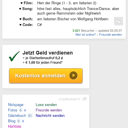
Film:
Herr der Ringe (1 - 3, am liebsten 2)
Song:
höre fast alles, hauptsächlich Trance/Dance, aber
auch gerne Rammstein oder Nightwish
Buch:
am liebsten Bücher von Wolfgang Hohlbein
Code:
C#
3.621
Besucher :: updated 22.05.07
Wer ist online?
::
Freunde werden
Cryptkeeper's
Nickpage
Lose senden
Fotos
Freunde werden
0
Gästebuch
Nachricht senden
51
Blog
0
HotVote