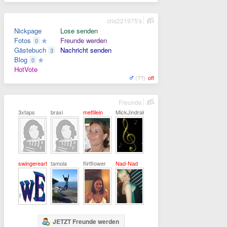
cris221975's
Nickpage
Lose senden
Fotos
Freunde werden
0
Gästebuch
Nachricht senden
3
Blog
0
HotVote
(??)
off
Freunde
3xtaps
braxi
mettilein
MickJindraKey
swingerearth
tamola
flirtflower
Nad-Nad
JETZT Freunde werden