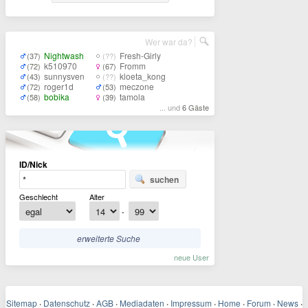
Wer war da?
Nightwash
Fresh-Girly
(37)
(??)
k510970
Fromm
(72)
(67)
sunnysven
kloeta_kong
(43)
(??)
roger1d
meczone
(72)
(53)
bobika
tamola
(58)
(39)
... und
6 Gäste
ID/Nick
suchen
Geschlecht
Alter
-
erweiterte Suche
neue User
Sitemap
·
Datenschutz
·
AGB
·
Mediadaten
·
Impressum
·
Home
·
Forum
·
News
·