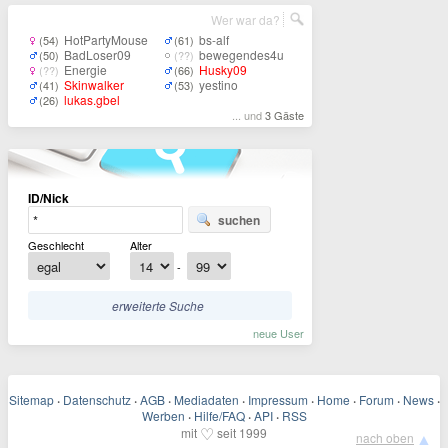
Wer war da?
HotPartyMouse
bs-alf
(54)
(61)
BadLoser09
bewegendes4u
(50)
(??)
Energie
Husky09
(??)
(66)
Skinwalker
yestino
(41)
(53)
lukas.gbel
(26)
... und
3 Gäste
ID/Nick
suchen
Geschlecht
Alter
-
erweiterte Suche
neue User
Sitemap
·
Datenschutz
·
AGB
·
Mediadaten
·
Impressum
·
Home
·
Forum
·
News
·
Werben
·
Hilfe/FAQ
·
API
·
RSS
♡
mit
seit 1999
▲
nach oben