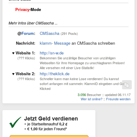
Privacy
-Mode
Mehr Infos über CMSascha ...
@
Forum
:
CMSascha
(291 Posts)
Nachricht:
klamm- Message
an CMSascha schreiben
Website 1:
http://sn-w.de
(??? Klicks)
Bekommen Sie unzählige Besucher von unzähligen
Webseiten für Ihre Homepage zu unschlagbaren Preisen!
Alle versehen mit einer Live-Statistik!
Website 2:
http://theklick.de
(??? Klicks)
Schneller kann man keine Lose verdienen! Du kannst
sofort anfangen mit sammeln: KlammID eingeben und Go
Klicked
3.056
Besucher :: updated 06.11.17
Wer ist online?
::
Freunde werden