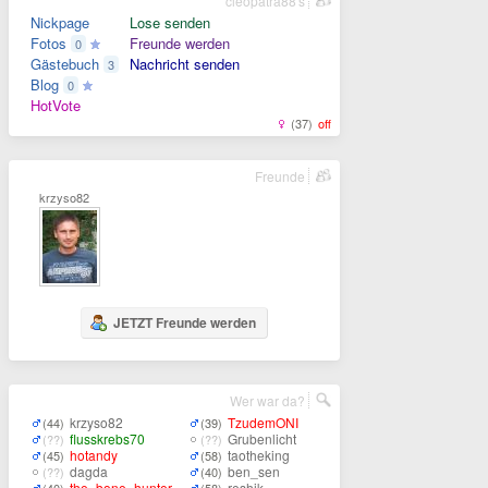
cleopatra88's
Nickpage
Lose senden
Fotos
Freunde werden
0
Gästebuch
Nachricht senden
3
Blog
0
HotVote
(37)
off
Freunde
krzyso82
JETZT Freunde werden
Wer war da?
krzyso82
TzudemONI
(44)
(39)
flusskrebs70
Grubenlicht
(??)
(??)
hotandy
taotheking
(45)
(58)
dagda
ben_sen
(??)
(40)
the_bone_hunter
reshik