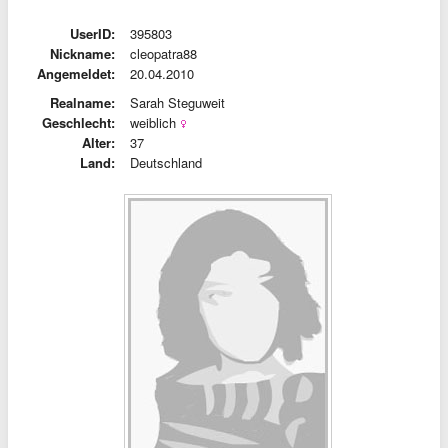
UserID:
395803
Nickname:
cleopatra88
Angemeldet:
20.04.2010
Realname:
Sarah Steguweit
Geschlecht:
weiblich
Alter:
37
Land:
Deutschland