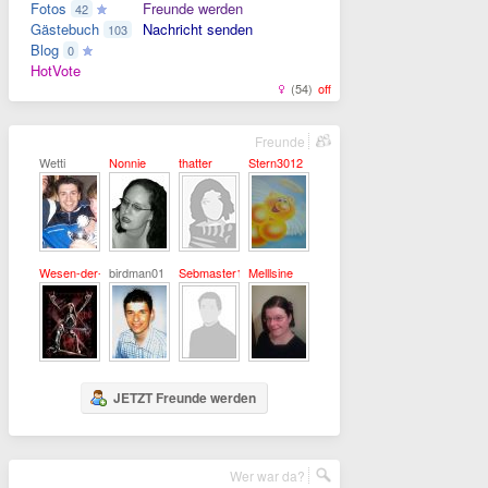
Fotos
Freunde werden
42
Gästebuch
Nachricht senden
103
Blog
0
HotVote
(54)
off
Freunde
Wetti
Nonnie
thatter
Stern3012
Wesen-der-Nacht
birdman01
Sebmaster12
Melllsine
JETZT Freunde werden
Wer war da?