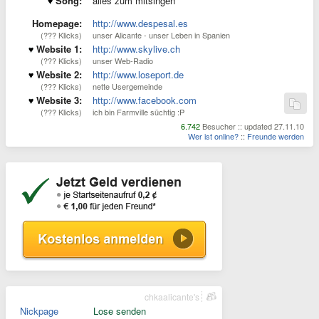
Song:
alles zum mitsingen
Homepage:
http://www.despesal.es
(??? Klicks)
unser Alicante - unser Leben in Spanien
Website 1:
http://www.skylive.ch
(??? Klicks)
unser Web-Radio
Website 2:
http://www.loseport.de
(??? Klicks)
nette Usergemeinde
Website 3:
http://www.facebook.com
(??? Klicks)
ich bin Farmville süchtig :P
6.742
Besucher :: updated 27.11.10
Wer ist online?
::
Freunde werden
chkaalicante's
Nickpage
Lose senden