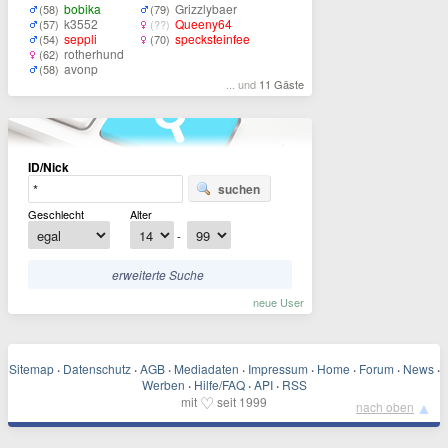
bobika
Grizzlybaer
(58)
(79)
k3552
Queeny64
(57)
(??)
seppli
specksteinfee
(54)
(70)
rotherhund
(62)
avonp
(58)
... und
11 Gäste
ID/Nick
suchen
Geschlecht
Alter
-
erweiterte Suche
neue User
Sitemap
·
Datenschutz
·
AGB
·
Mediadaten
·
Impressum
·
Home
·
Forum
·
News
·
Werben
·
Hilfe/FAQ
·
API
·
RSS
♡
mit
seit 1999
▲
nach oben