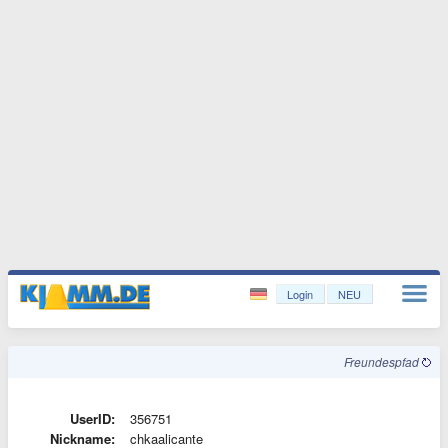
Login
NEU
Freundespfad
UserID:
356751
Nickname:
chkaalicante