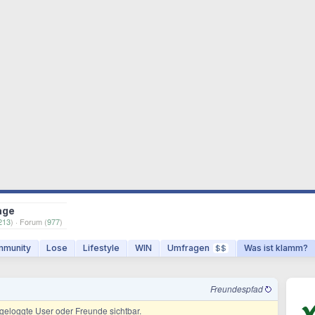
age
213
) · Forum (
977
)
munity
Lose
Lifestyle
WIN
Umfragen
Was ist klamm?
$$
Freundespfad
ingeloggte User oder Freunde sichtbar.