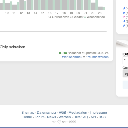
(
10
11
12
13
14
15
16
17
18
19
20
21
22
23
(
Ø Onlinezeiten
Gesamt
Wochenende
(
(
(
Chily schreiben
8.010
Besucher :: updated 23.09.24
ID/
Wer ist online?
::
Freunde werden
Ges
Sitemap
·
Datenschutz
·
AGB
·
Mediadaten
·
Impressum
Home
·
Forum
·
News
·
Werben
·
Hilfe/FAQ
·
API
·
RSS
♡
mit
seit 1999