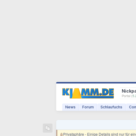
Nickp
Portal (
5.
News
Forum
Schlaufuchs
Com
Privatsphäre
- Einige Details sind nur für e