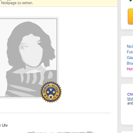
ge Nickpage zu sehen.
Nic
Fot
Gäs
Blo
Hot
Chi
MyF
anb
8 Uhr