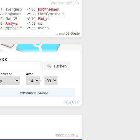
Wer war da?
avengerlx
forchheimer
41)
(66)
brainmue
UweGernsheim
48)
(66)
GabiW
Rei_ni
55)
(79)
Andy-E
upi
63)
(59)
zippostuff
avonp
61)
(57)
... und
58 Gäste
Nick
suchen
chlecht
Alter
-
erweiterte Suche
neue User
▲
nach oben