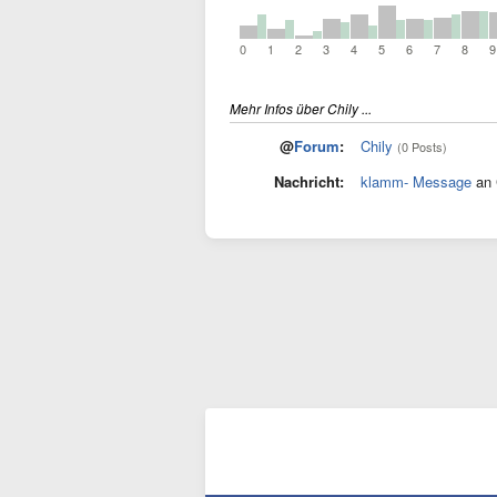
0
1
2
3
4
5
6
7
8
9
Mehr Infos über Chily ...
@
Forum
:
Chily
(0 Posts)
Nachricht:
klamm- Message
an 