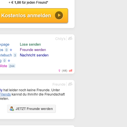
Chily's
kpage
Lose senden
os
Freunde werden
0
tebuch
Nachricht senden
3
g
0
Vote
244
(44)
off
Freunde
ly
hat leider noch keine Freunde. Unter
riends
kannst du ihm/ihr die Freundschaft
ieten.
JETZT Freunde werden