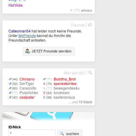
HotVote
(??)
privacy
Freunde
Catwoman54
hat leider noch keine Freunde.
Unter
MyFriends
kannst du ihm/ihr die
Freundschaft anbieten.
JETZT Freunde werden
Wer war da?
Chrisano
Buddha_Brot
(44)
(??)
DerTiger
specksteinfee
(52)
(70)
Caracolito
bewegendes4u
(60)
(??)
Polarlichter
fundream
(??)
(64)
ossipeter
kaefersmaus
(40)
(68)
... und
13 Gäste
ID/Nick
suchen