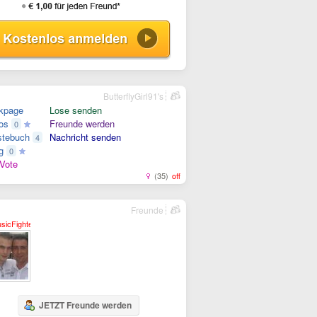
ButterflyGirl91's
kpage
Lose senden
os
Freunde werden
0
tebuch
Nachricht senden
4
g
0
Vote
(35)
off
Freunde
sicFighter
JETZT Freunde werden