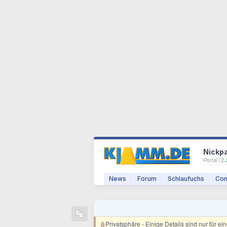
Nickp
Portal (
2.
News
Forum
Schlaufuchs
Com
Privatsphäre
- Einige Details sind nur für e