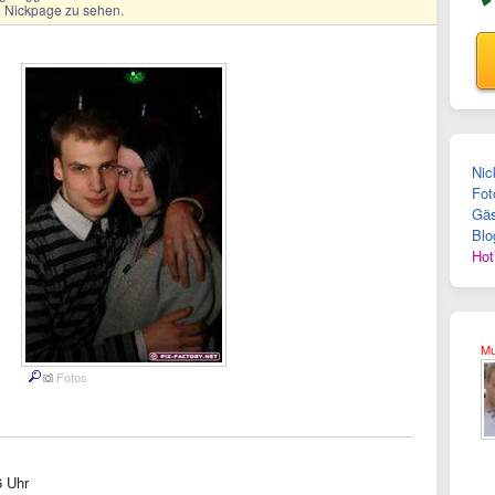
ge Nickpage zu sehen.
Nic
Fot
Gäs
Blo
Hot
Mu
Fotos
6 Uhr