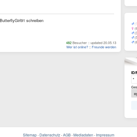
ButterflyGirl91 schreiben
(
(
(
(
(
482
Besucher :: updated 20.05.13
Wer ist online?
::
Freunde werden
ID/
Ges
Sitemap
·
Datenschutz
·
AGB
·
Mediadaten
·
Impressum