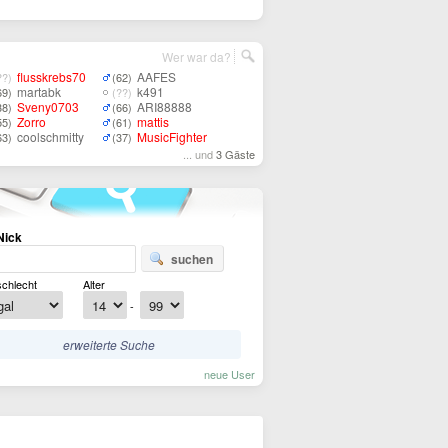
Wer war da?
flusskrebs70
AAFES
??)
(62)
martabk
k491
69)
(??)
Sveny0703
ARI88888
38)
(66)
Zorro
mattis
55)
(61)
coolschmitty
MusicFighter
63)
(37)
... und
3 Gäste
Nick
suchen
chlecht
Alter
-
erweiterte Suche
neue User