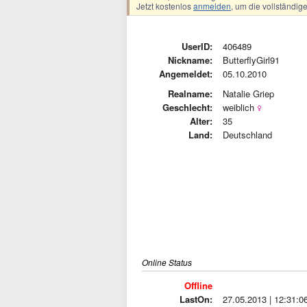
Jetzt kostenlos
anmelden
, um die vollständi
UserID:
406489
Nickname:
ButterflyGirl91
Angemeldet:
05.10.2010
Realname:
Natalie Griep
Geschlecht:
weiblich
Alter:
35
Land:
Deutschland
Online Status
Offline
LastOn:
27.05.2013 | 12:31:0