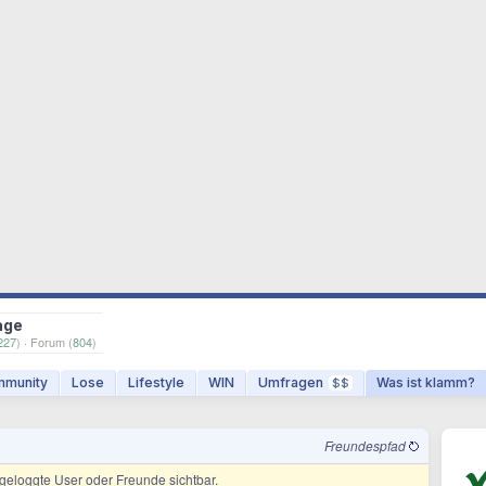
age
227
) · Forum (
804
)
munity
Lose
Lifestyle
WIN
Umfragen
Was ist klamm?
$$
Freundespfad
ingeloggte User oder Freunde sichtbar.