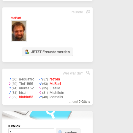
Freunde
McBart
JETZT Freunde werden
Wer war da?
a4quattro
retrom
(60)
(57)
Tini1966
McBart
(59)
(63)
aleks152
Lisalie
(44)
(35)
frischi
Mishilein
(61)
(31)
blabla83
icemails
(??)
(40)
... und
5 Gäste
ID/Nick
suchen