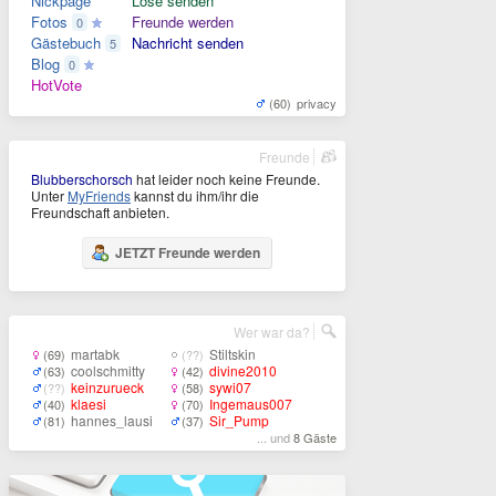
Nickpage
Lose senden
Fotos
Freunde werden
0
Gästebuch
Nachricht senden
5
Blog
0
HotVote
(60)
privacy
Freunde
Blubberschorsch
hat leider noch keine Freunde.
Unter
MyFriends
kannst du ihm/ihr die
Freundschaft anbieten.
JETZT Freunde werden
Wer war da?
martabk
Stiltskin
(69)
(??)
coolschmitty
divine2010
(63)
(42)
keinzurueck
sywi07
(??)
(58)
klaesi
Ingemaus007
(40)
(70)
hannes_lausi
Sir_Pump
(81)
(37)
... und
8 Gäste