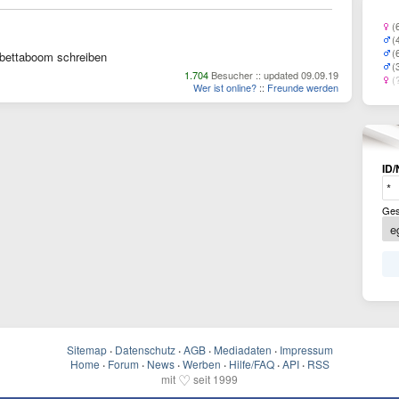
(
(
(
bettaboom schreiben
(
1.704
Besucher :: updated 09.09.19
(
Wer ist online?
::
Freunde werden
ID/
Ges
Sitemap
·
Datenschutz
·
AGB
·
Mediadaten
·
Impressum
Home
·
Forum
·
News
·
Werben
·
Hilfe/FAQ
·
API
·
RSS
♡
mit
seit 1999