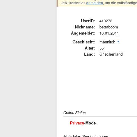
Jetzt kostenlos
anmelden
, um die vollständi
UserID:
413273
Nickname:
bettaboom
Angemeldet:
10.01.2011
Geschlecht:
männlich
Alter:
55
Land:
Griechenland
Online Status
Privacy
-Mode
Mehr Infos über bettaboom ...