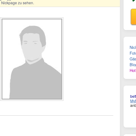
ge Nickpage zu sehen.
Nic
Fot
Gäs
Blo
Hot
be
MyF
anb