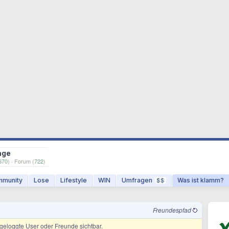
age
670
) · Forum (
722
)
munity
Lose
Lifestyle
WIN
Umfragen
Was ist klamm?
$$
Freundespfad
ingeloggte User oder Freunde sichtbar.