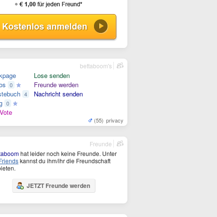
bettaboom's
kpage
Lose senden
os
Freunde werden
0
tebuch
Nachricht senden
4
g
0
Vote
(55)
privacy
Freunde
ttaboom
hat leider noch keine Freunde. Unter
riends
kannst du ihm/ihr die Freundschaft
ieten.
JETZT Freunde werden