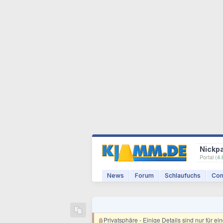
Nickp
Portal (
4.
News
Forum
Schlaufuchs
Com
Privatsphäre
- Einige Details sind nur für e