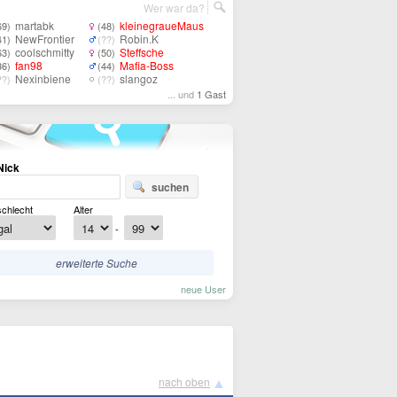
Wer war da?
martabk
kleinegraueMaus
69)
(48)
NewFrontier
Robin.K
41)
(??)
coolschmitty
Steffsche
63)
(50)
fan98
Mafia-Boss
36)
(44)
Nexinbiene
slangoz
??)
(??)
... und
1 Gast
Nick
suchen
chlecht
Alter
-
erweiterte Suche
neue User
▲
nach oben