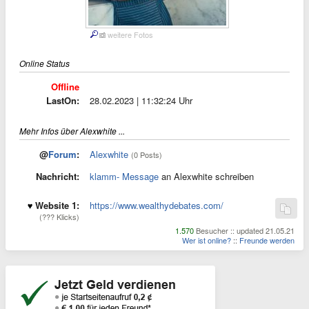
weitere Fotos
Online Status
Offline
LastOn:
28.02.2023 | 11:32:24 Uhr
Mehr Infos über Alexwhite ...
@
Forum
:
Alexwhite
(0 Posts)
Nachricht:
klamm- Message
an Alexwhite schreiben
Website 1:
https://www.wealthydebates.com/
(??? Klicks)
1.570
Besucher :: updated 21.05.21
Wer ist online?
::
Freunde werden