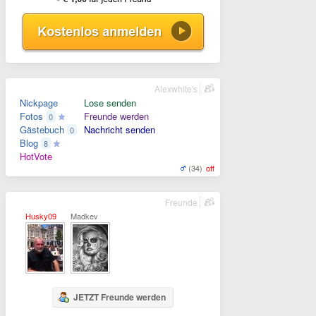
Alexwhite's
Nickpage
Lose senden
Fotos
Freunde werden
0
Gästebuch
Nachricht senden
0
Blog
8
HotVote
(34)
off
Freunde
Husky09
Madkev
JETZT Freunde werden