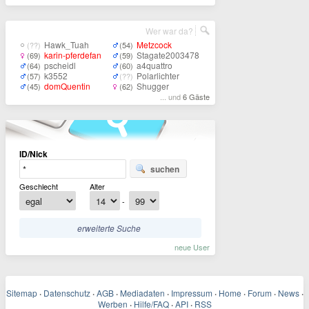
Wer war da?
Hawk_Tuah
Metzcock
(??)
(54)
karin-pferdefan
Stagate2003478
(69)
(59)
pscheidl
a4quattro
(64)
(60)
k3552
Polarlichter
(57)
(??)
domQuentin
Shugger
(45)
(62)
... und
6 Gäste
ID/Nick
suchen
Geschlecht
Alter
-
erweiterte Suche
neue User
Sitemap
·
Datenschutz
·
AGB
·
Mediadaten
·
Impressum
·
Home
·
Forum
·
News
·
Werben
·
Hilfe/FAQ
·
API
·
RSS