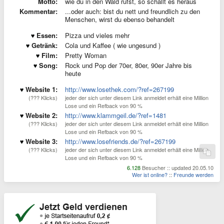
Motto:
wie du in den Wald rufst, so schallt es heraus
Kommentar:
...oder auch: bist du nett und freundlich zu den
Menschen, wirst du ebenso behandelt
Essen:
Pizza und vieles mehr
Getränk:
Cola und Kaffee ( wie ungesund )
Film:
Pretty Woman
Song:
Rock und Pop der 70er, 80er, 90er Jahre bis
heute
Website 1:
http://www.losethek.com/?ref=267199
(??? Klicks)
jeder der sich unter diesem Link anmeldet erhält eine Million
Lose und ein Refback von 90 %
Website 2:
http://www.klammgeil.de/?ref=1481
(??? Klicks)
jeder der sich unter diesem Link anmeldet erhält eine Million
Lose und ein Refback von 90 %
Website 3:
http://www.losefriends.de/?ref=267199
(??? Klicks)
jeder der sich unter diesem Link anmeldet erhält eine Million
Lose und ein Refback von 90 %
6.128
Besucher :: updated 20.05.10
Wer ist online?
::
Freunde werden