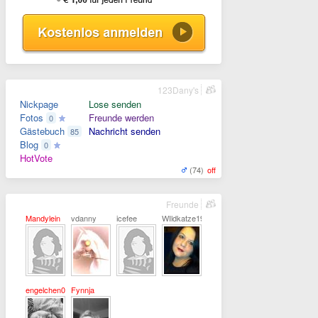
123Dany's
Nickpage
Lose senden
Fotos
Freunde werden
0
Gästebuch
Nachricht senden
85
Blog
0
HotVote
(74)
off
Freunde
Mandylein
vdanny
icefee
WIldkatze1973
engelchen0812
Fynnja