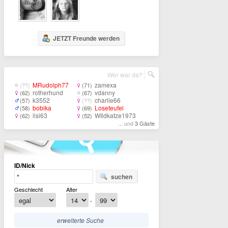
JETZT Freunde werden
Wer war da?
MRudolph77
zamexa
(??)
(71)
rotherhund
vdanny
(62)
(67)
k3552
charlie66
(57)
(??)
bobika
Loseteufel
(58)
(69)
lisi63
WIldkatze1973
(62)
(52)
... und
3 Gäste
ID/Nick
suchen
Geschlecht
Alter
-
erweiterte Suche