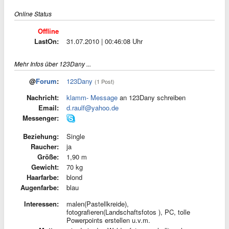
Online Status
Offline
LastOn:
31.07.2010 | 00:46:08 Uhr
Mehr Infos über 123Dany ...
@
Forum
:
123Dany
(1 Post)
Nachricht:
klamm- Message
an 123Dany schreiben
Email:
d.raulf@yahoo.de
Messenger:
Beziehung:
Single
Raucher:
ja
Größe:
1,90 m
Gewicht:
70 kg
Haarfarbe:
blond
Augenfarbe:
blau
Interessen:
malen(Pastellkreide),
fotografieren(Landschaftsfotos ), PC, tolle
Powerpoints erstellen u.v.m.