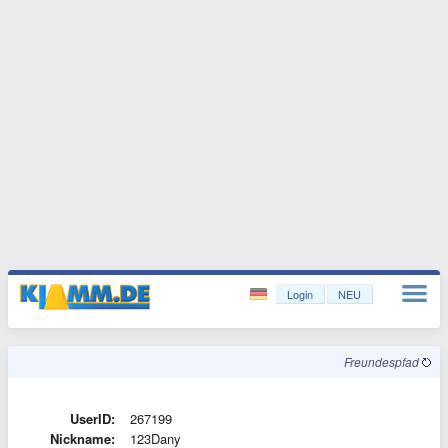
Login
NEU
Freundespfad
UserID:
267199
Nickname:
123Dany