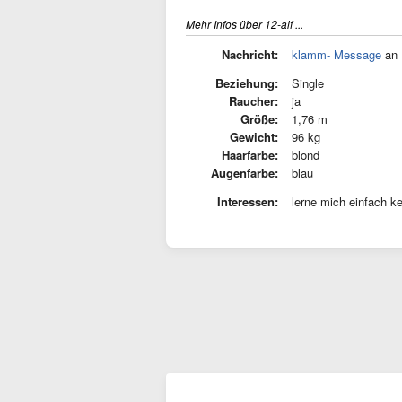
Mehr Infos über 12-alf ...
Nachricht:
klamm- Message
an 
Beziehung:
Single
Raucher:
ja
Größe:
1,76 m
Gewicht:
96 kg
Haarfarbe:
blond
Augenfarbe:
blau
Interessen:
lerne mich einfach ke