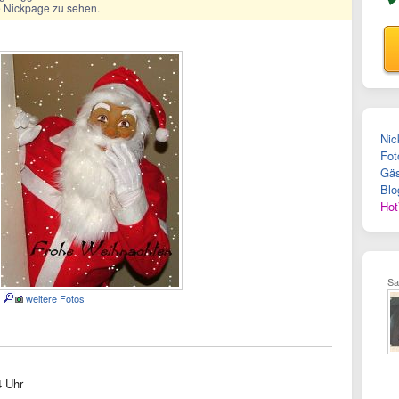
ge Nickpage zu sehen.
Nic
Fot
Gäs
Blo
Hot
Sa
weitere Fotos
4 Uhr