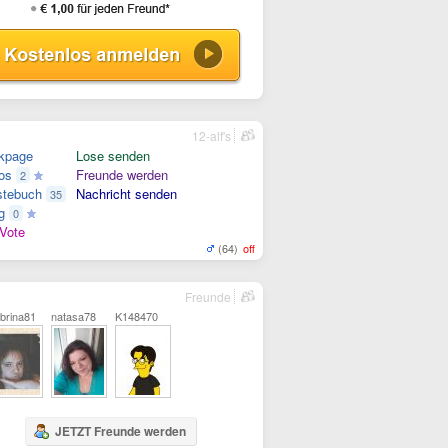
12-alf's
kpage
Lose senden
os
Freunde werden
2
tebuch
Nachricht senden
35
g
0
Vote
(64)
off
Freunde
brina81
natasa78
K148470
JETZT Freunde werden