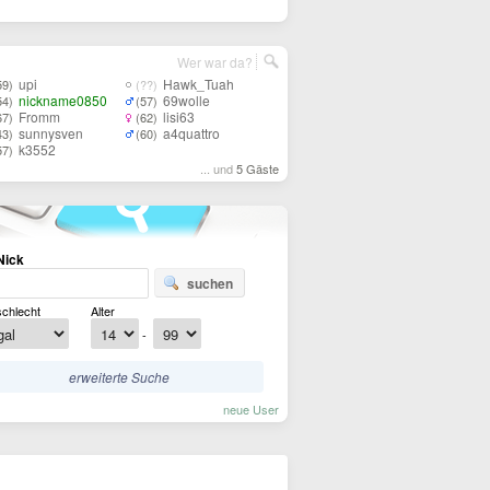
Wer war da?
upi
Hawk_Tuah
59)
(??)
nickname0850
69wolle
54)
(57)
Fromm
lisi63
67)
(62)
sunnysven
a4quattro
43)
(60)
k3552
57)
... und
5 Gäste
Nick
suchen
chlecht
Alter
-
erweiterte Suche
neue User