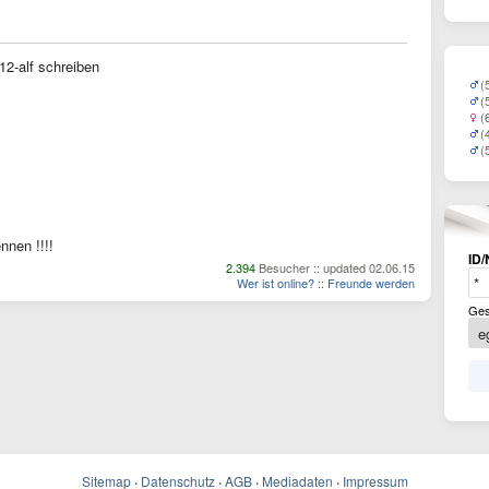
12-alf schreiben
(
(
(
(
(
nnen !!!!
ID/
2.394
Besucher :: updated 02.06.15
Wer ist online?
::
Freunde werden
Ges
Sitemap
·
Datenschutz
·
AGB
·
Mediadaten
·
Impressum