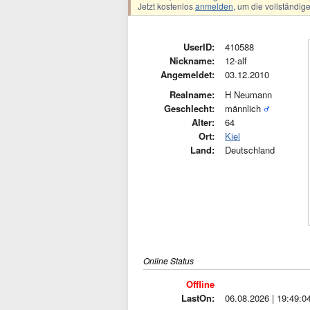
Jetzt kostenlos
anmelden
, um die vollständi
UserID:
410588
Nickname:
12-alf
Angemeldet:
03.12.2010
Realname:
H Neumann
Geschlecht:
männlich
Alter:
64
Ort:
Kiel
Land:
Deutschland
Online Status
Offline
LastOn:
06.08.2026 | 19:49:0