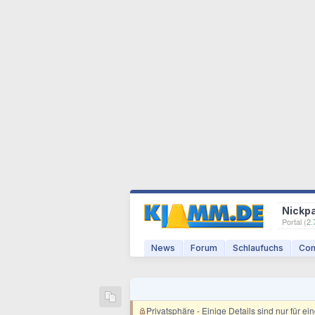
Nickp
Portal (
2.
News
Forum
Schlaufuchs
Com
Privatsphäre
- Einige Details sind nur für e