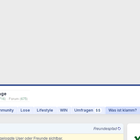
age
716
) · Forum (
675
)
munity
Lose
Lifestyle
WIN
Umfragen
Was ist klamm?
$$
Freundespfad
ingeloggte User oder Freunde sichtbar.