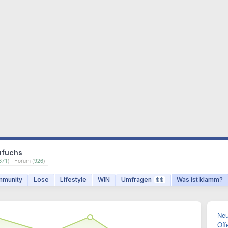
ufuchs
671
) · Forum (
926
)
munity
Lose
Lifestyle
WIN
Umfragen
Was ist klamm?
$$
Neu
Off