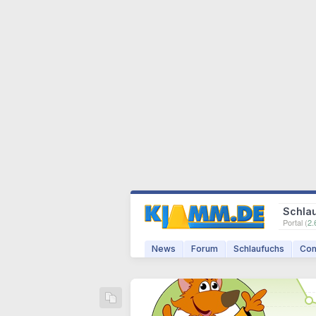
Schla
Portal (
2.
News
Forum
Schlaufuchs
Com