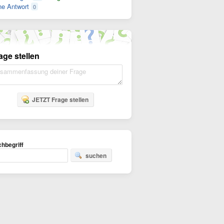
e Antwort
0
age stellen
JETZT Frage stellen
hbegriff
suchen