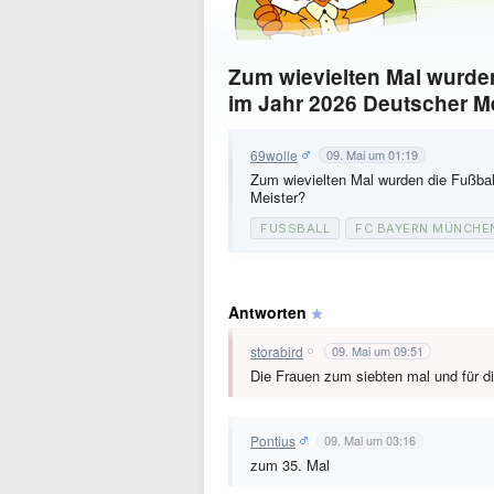
Zum wievielten Mal wurde
im Jahr 2026 Deutscher M
69wolle
09. Mai um 01:19
Zum wievielten Mal wurden die Fußba
Meister?
FUSSBALL
FC BAYERN MÜNCHE
Antworten
storabird
09. Mai um 09:51
Die Frauen zum siebten mal und für die
Pontius
09. Mai um 03:16
zum 35. Mal