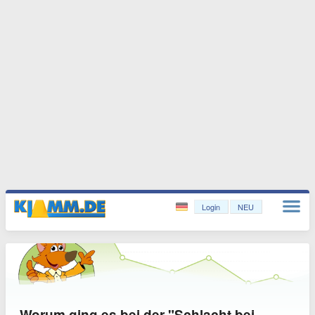
Login
NEU
Worum ging es bei der "Schlacht bei