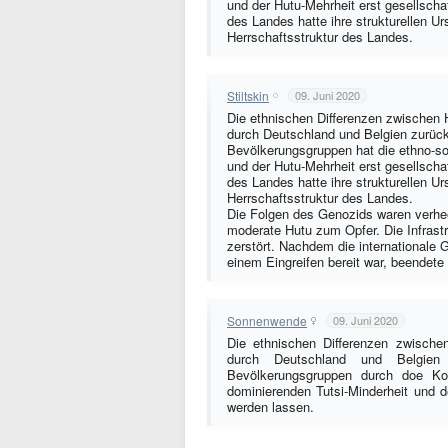
und der Hutu-Mehrheit erst gesellschaft
des Landes hatte ihre strukturellen U
Herrschaftsstruktur des Landes.
Stiltskin
09. Juni 2020
Die ethnischen Differenzen zwischen 
durch Deutschland und Belgien zurüc
Bevölkerungsgruppen hat die ethno-so
und der Hutu-Mehrheit erst gesellschaft
des Landes hatte ihre strukturellen U
Herrschaftsstruktur des Landes.
Die Folgen des Genozids waren verheer
moderate Hutu zum Opfer. Die Infrastr
zerstört. Nachdem die internationale 
einem Eingreifen bereit war, beendete
Sonnenwende
09. Juni 2020
Die ethnischen Differenzen zwische
durch Deutschland und Belgien 
Bevölkerungsgruppen durch doe Kol
dominierenden Tutsi-Minderheit und de
werden lassen.