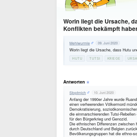
Worin liegt die Ursache, 
Konflikten bekämpft habe
Mehlwurmle
09. Juni 2020
Worin liegt die Ursache, dass Hutu un
HUTU
TUTSI
KRIEGE
URS
Antworten
Stoptmich
10. Juni 2020
Anfang der 1990er Jahre wurde Ruanda 
einen verheerenden Völkermord münde
Demokratisierung, sozioökonomische
die einmarschierenden Tutsi-Rebellen
für den Bürgerkrieg und Genozid.
Die ethnischen Differenzen zwischen 
durch Deutschland und Belgien zurüc
Bevölkerungsgruppen hat die ethno-so