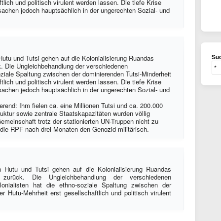
lich und politisch virulent werden lassen. Die tiefe Krise
rsachen jedoch hauptsächlich in der ungerechten Sozial- und
Suc
Hutu und Tutsi gehen auf die Kolonialisierung Ruandas
k. Die Ungleichbehandlung der verschiedenen
ziale Spaltung zwischen der dominierenden Tutsi-Minderheit
lich und politisch virulent werden lassen. Die tiefe Krise
rsachen jedoch hauptsächlich in der ungerechten Sozial- und
end: Ihm fielen ca. eine Millionen Tutsi und ca. 200.000
uktur sowie zentrale Staatskapazitäten wurden völlig
Gemeinschaft trotz der stationierten UN-Truppen nicht zu
 die RPF nach drei Monaten den Genozid militärisch.
n Hutu und Tutsi gehen auf die Kolonialisierung Ruandas
zurück. Die Ungleichbehandlung der verschiedenen
onialisten hat die ethno-soziale Spaltung zwischen der
r Hutu-Mehrheit erst gesellschaftlich und politisch virulent