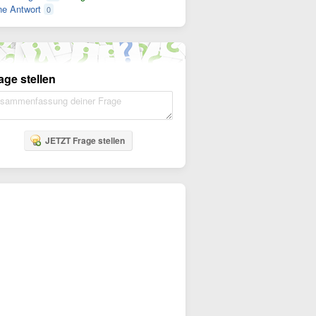
e Antwort
0
age stellen
JETZT Frage stellen