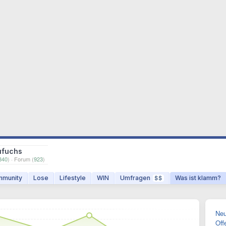
ufuchs
840
) · Forum (
923
)
munity
Lose
Lifestyle
WIN
Umfragen
Was ist klamm?
$$
Neu
Off