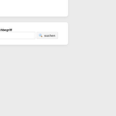
hbegriff
suchen