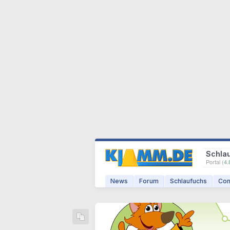
Schla
Portal (
4.
News
Forum
Schlaufuchs
Com