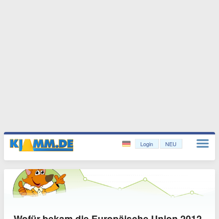
Login
NEU
Wofür bekam die Europäische Union 2012