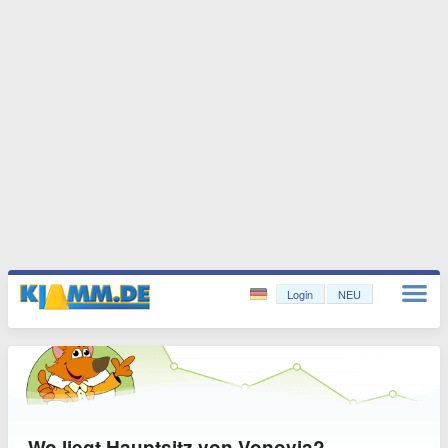
Login
NEU
Wo liegt Hauptsitz von Vonovia?