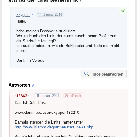
Skypper
14. Januar 2014
Hallo,
habe meinen Browser aktualisiert.
Wo finde ich den Link, der automatisch meine Profilseite
als Startseite festlegt?
Ich suche jedesmal wie ein Bekloppter und finde den nicht
mehr.
Dank im Voraus.
Frage beantworten
Antworten
k18663
15. Januar 2014
2
x hilfreich
Das ist Dein Link:
www.klamm.de/user/skypper-182210
Damals standen die Links immer unter
http://www.klamm.de/partner/start_news.php
Wo sie jetzt stehen, kann ich Dir leider auch nicht sagen.