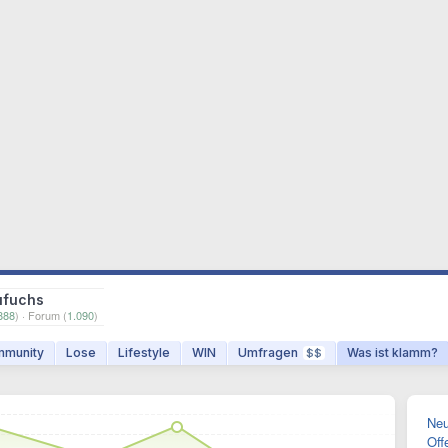
ufuchs
888
) · Forum (
1.090
)
munity
Lose
Lifestyle
WIN
Umfragen
Was ist klamm?
$$
Neu
Off