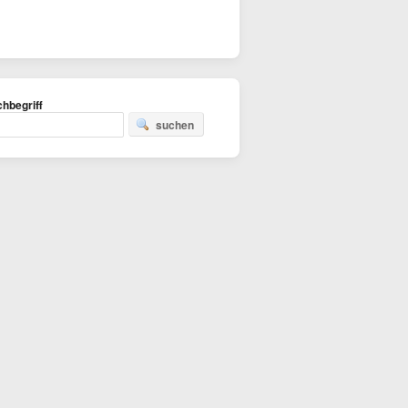
hbegriff
suchen