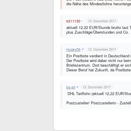
die Nähe des Mindestlohns herunterge
k311130
13. Dezember 2017
aktuell 12,22 EUR/Stunde brutto laut T
plus Zuschläge/Überstunden und Co.
Husky09
12. Dezember 2017
Ein Postbote verdient in Deutschland 
Der Postbote wird dabei nicht nur be
Briefezentrum. Dort beschäftigt er si
Dieser Beruf hat Zukunft, da Postbot
bs-alf
12. Dezember 2017
DHL Tariflohn (aktuell 12,22 EUR/Stu
Postzusteller/ Postzustellerin - Zustel