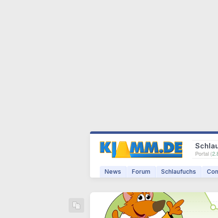
Schla
Portal (
2.
News
Forum
Schlaufuchs
Com