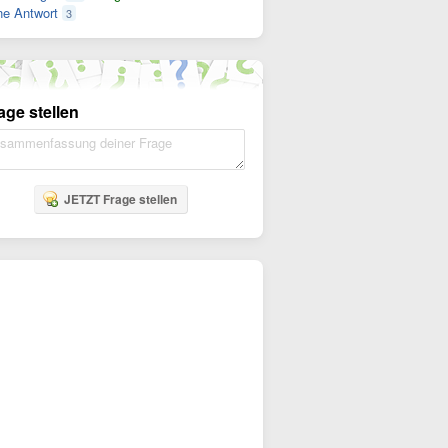
e Antwort
3
age stellen
JETZT Frage stellen