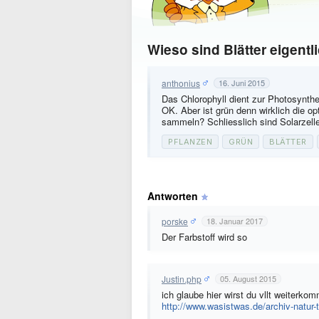
Wieso sind Blätter eigentl
anthonius
16. Juni 2015
Das Chlorophyll dient zur Photosynt
OK. Aber ist grün denn wirklich die 
sammeln? Schliesslich sind Solarzelle
PFLANZEN
GRÜN
BLÄTTER
Antworten
porske
18. Januar 2017
Der Farbstoff wird so
Justin.php
05. August 2015
ich glaube hier wirst du vllt weiterko
http://www.wasistwas.de/archiv-natur-t