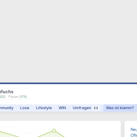
ufuchs
322
) · Forum (
978
)
munity
Lose
Lifestyle
WIN
Umfragen
Was ist klamm?
$$
Neu
Off