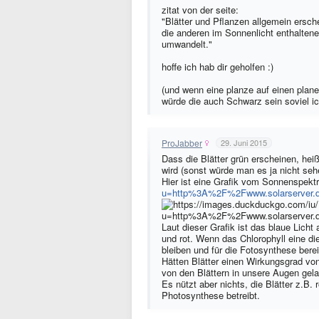
zitat von der seite:
"
Blätter und Pflanzen allgemein erschei
die anderen im Sonnenlicht enthalten
umwandelt."
hoffe ich hab dir geholfen :)
(und wenn eine planze auf einen plane
würde die auch Schwarz sein soviel ic
ProJabber
29. Juni 2015
Dass die Blätter grün erscheinen, heißt
wird (sonst würde man es ja nicht seh
Hier ist eine Grafik vom Sonnenspek
u=http%3A%2F%2Fwww.solarserver.
Laut dieser Grafik ist das blaue Licht
und rot. Wenn das Chlorophyll eine di
bleiben und für die Fotosynthese bere
Hätten Blätter einen Wirkungsgrad von
von den Blättern in unsere Augen gela
Es nützt aber nichts, die Blätter z.B.
Photosynthese betreibt.