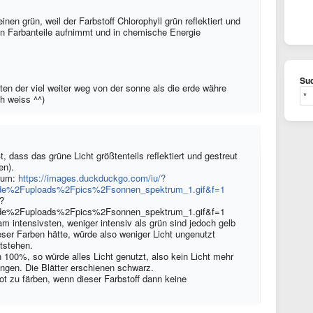
nen grün, weil der Farbstoff Chlorophyll grün reflektiert und
en Farbanteile aufnimmt und in chemische Energie
Suc
ten der viel weiter weg von der sonne als die erde währe
h weiss ^^)
, dass das grüne Licht größtenteils reflektiert und gestreut
en).
trum:
https://images.duckduckgo.com/iu/?
de%2Fuploads%2Fpics%2Fsonnen_spektrum_1.gif&f=1
 am intensivsten, weniger intensiv als grün sind jedoch gelb
eser Farben hätte, würde also weniger Licht ungenutzt
itstehen.
 100%, so würde alles Licht genutzt, also kein Licht mehr
ngen. Die Blätter erschienen schwarz.
 rot zu färben, wenn dieser Farbstoff dann keine