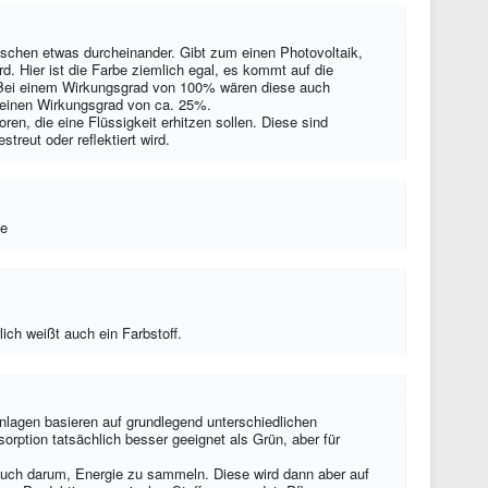
sschen etwas durcheinander. Gibt zum einen Photovoltaik,
d. Hier ist die Farbe ziemlich egal, es kommt auf die
. Bei einem Wirkungsgrad von 100% wären diese auch
 einen Wirkungsgrad von ca. 25%.
en, die eine Flüssigkeit erhitzen sollen. Diese sind
treut oder reflektiert wird.
be
rlich weißt auch ein Farbstoff.
lagen basieren auf grundlegend unterschiedlichen
bsorption tatsächlich besser geeignet als Grün, aber für
auch darum, Energie zu sammeln. Diese wird dann aber auf