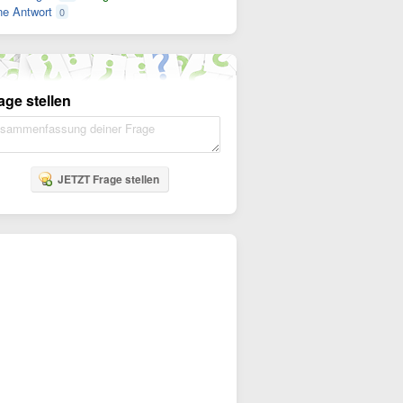
e Antwort
0
age stellen
JETZT Frage stellen