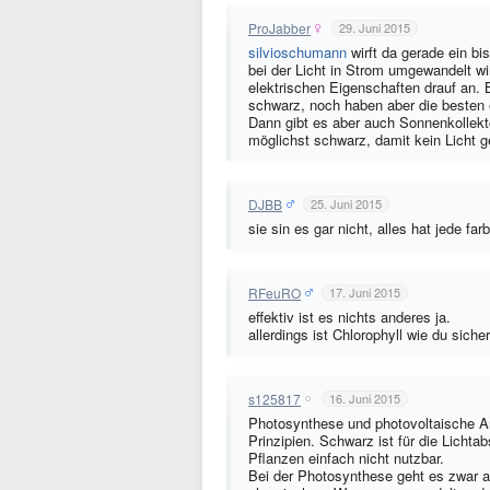
ProJabber
29. Juni 2015
silvioschumann
wirft da gerade ein bi
bei der Licht in Strom umgewandelt wir
elektrischen Eigenschaften drauf an
schwarz, noch haben aber die besten
Dann gibt es aber auch Sonnenkollektor
möglichst schwarz, damit kein Licht ges
DJBB
25. Juni 2015
sie sin es gar nicht, alles hat jede far
RFeuRO
17. Juni 2015
effektiv ist es nichts anderes ja.
allerdings ist Chlorophyll wie du siche
s125817
16. Juni 2015
Photosynthese und photovoltaische An
Prinzipien. Schwarz ist für die Lichta
Pflanzen einfach nicht nutzbar.
Bei der Photosynthese geht es zwar 