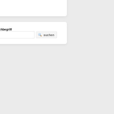
hbegriff
suchen