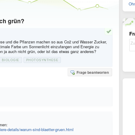
Ohn
ich grün?
Fr
hese und die Pflanzen machen so aus Co2 und Wasser Zucker,
optimale Farbe um Sonnenlicht einzufangen und Energie zu
n ja auch nicht grün, oder ist das etwas ganz anderes?
BIOLOGIE
PHOTOSYNTHESE
Frage beantworten
mmen:
iere-details/warum-sind-blaetter-gruen.html