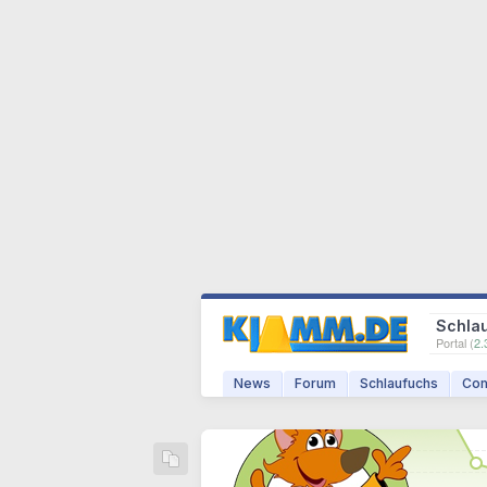
Schla
Portal (
2.
News
Forum
Schlaufuchs
Com