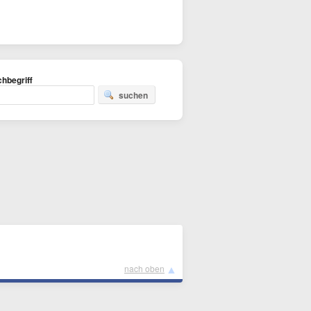
hbegriff
suchen
▲
nach oben