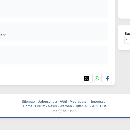
Suc
ean".
Sitemap
·
Datenschutz
·
AGB
·
Mediadaten
·
Impressum
Home
·
Forum
·
News
·
Werben
·
Hilfe/FAQ
·
API
·
RSS
♡
mit
seit 1999