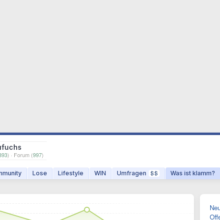
ufuchs
393
) · Forum (
997
)
munity
Lose
Lifestyle
WIN
Umfragen
Was ist klamm?
$$
Neu
Off