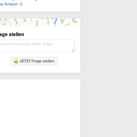
e Antwort
0
age stellen
JETZT Frage stellen