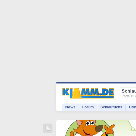
Schla
Portal (
2.
News
Forum
Schlaufuchs
Com