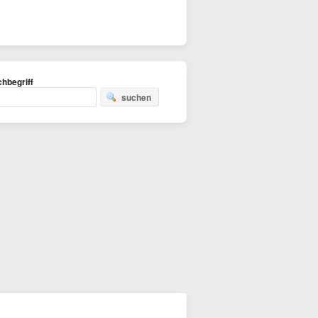
hbegriff
suchen