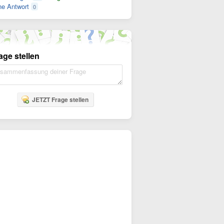
e Antwort
0
age stellen
JETZT Frage stellen