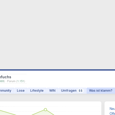
ufuchs
569
) · Forum (
1.151
)
munity
Lose
Lifestyle
WIN
Umfragen
Was ist klamm?
$$
Neu
Off