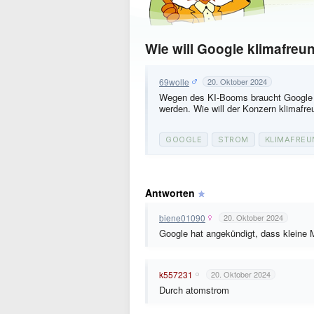
Wie will Google klimafreu
69wolle
20. Oktober 2024
Wegen des KI-Booms braucht Google se
werden. Wie will der Konzern klimafre
GOOGLE
STROM
KLIMAFREU
Antworten
biene01090
20. Oktober 2024
Google hat angekündigt, dass kleine 
k557231
20. Oktober 2024
Durch atomstrom