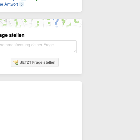
e Antwort
0
age stellen
JETZT Frage stellen