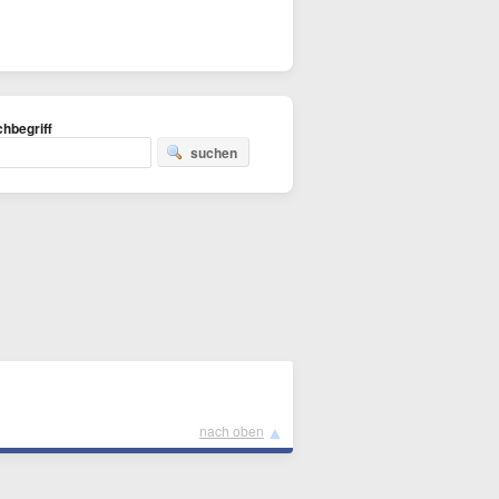
hbegriff
suchen
▲
nach oben