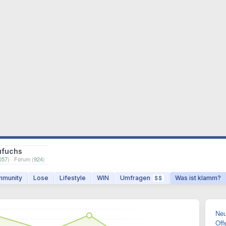
ufuchs
057
) · Forum (
924
)
munity
Lose
Lifestyle
WIN
Umfragen
Was ist klamm?
$$
Neu
Off