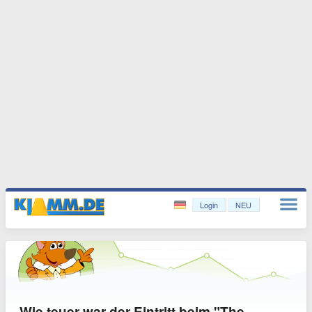
Login
NEU
Wie teuer war der Eintritt beim "The