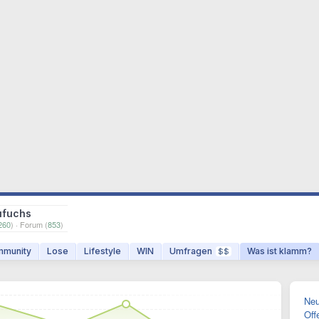
ufuchs
260
) · Forum (
853
)
munity
Lose
Lifestyle
WIN
Umfragen
Was ist klamm?
$$
Neu
Off