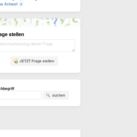
e Antwort
4
age stellen
JETZT Frage stellen
hbegriff
suchen