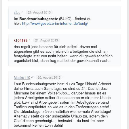
stbu
21. August 2013
Im
Bundesurlaubsgesetz
(BUrlG) - findest du
hier:
http://www.gesetze-im-internet.de/burlg/
k104183
21. August 2013
das regelt jede branche für sich selbst, davon mal
abgesehen gibt es auch reichlich arbeitgeber die sich an
festgelegte statuten nciht halten. wenn du gewerkschaftlich
organisiert bist, dann frag mal bei der gewerkschaft nach.
Maske110
20. August 2013
Laut Bundesurlaubgesetz hast du 20 Tage Urlaub! Arbeitet
deine Firma auch Samstags, so sind es 24! Das ist das
Minimum bei einem Vollzeit-Job... darüber hinaus ist es
jedem Arbeitgeber selber überlassen ob er dir mehr Urlaub
gibt, bzw. sind Arbeitgeber, sofern im Arbeitgeberverband
Tariflich verpflichtet so wie es in den Tarifverträgen steht!
Die Urlaubstage zählen natürlich wie normale Arbeitstage!
Alternativ steht dir der unbezahlte Urlaub zu, sofern dein
Chef diesen genehmigt.... bedeutet... du hast frei aber
bekommst keinen Lohn dafür!