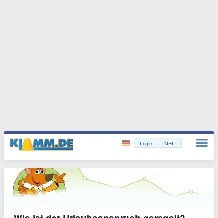
Login
NEU
Wie ist der Urlaubsanspruch geregelt?