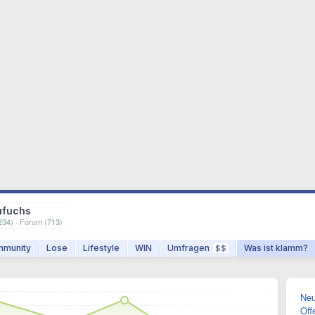
ufuchs
234
) · Forum (
713
)
munity
Lose
Lifestyle
WIN
Umfragen
Was ist klamm?
$$
Neu
Off