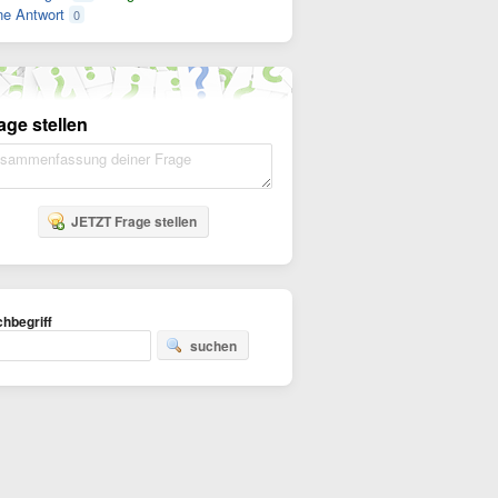
e Antwort
0
age stellen
JETZT Frage stellen
hbegriff
suchen