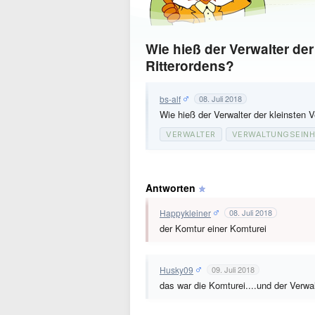
Wie hieß der Verwalter der
Ritterordens?
bs-alf
08. Juli 2018
Wie hieß der Verwalter der kleinsten V
VERWALTER
VERWALTUNGSEINH
Antworten
Happykleiner
08. Juli 2018
der Komtur einer Komturei
Husky09
09. Juli 2018
das war die Komturei....und der Verwal