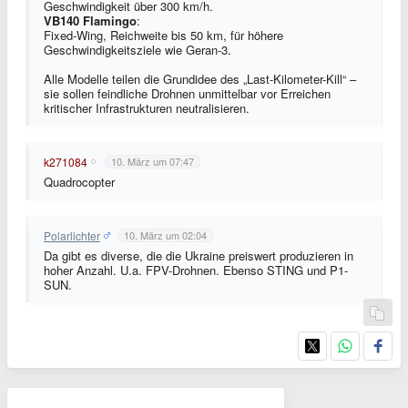
Geschwindigkeit über 300 km/h.
VB140 Flamingo
:
Fixed-Wing, Reichweite bis 50 km, für höhere
Geschwindigkeitsziele wie Geran-3.
Alle Modelle teilen die Grundidee des „Last-Kilometer-Kill“ –
sie sollen feindliche Drohnen unmittelbar vor Erreichen
kritischer Infrastrukturen neutralisieren.
k271084
10. März um 07:47
Quadrocopter
Polarlichter
10. März um 02:04
Da gibt es diverse, die die Ukraine preiswert produzieren in
hoher Anzahl. U.a. FPV-Drohnen. Ebenso STING und P1-
SUN.