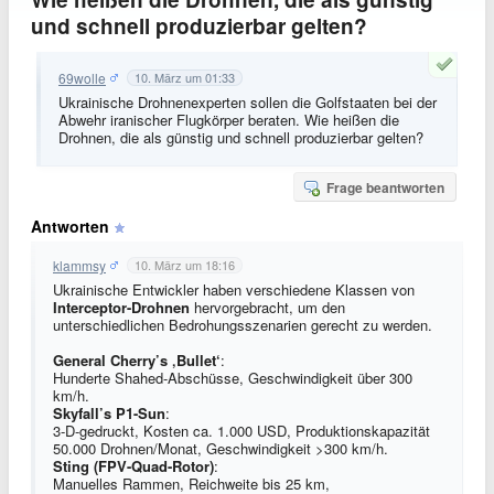
und schnell produzierbar gelten?
69wolle
10. März um 01:33
Ukrainische Drohnenexperten sollen die Golfstaaten bei der
Abwehr iranischer Flugkörper beraten. Wie heißen die
Drohnen, die als günstig und schnell produzierbar gelten?
Frage beantworten
Antworten
klammsy
10. März um 18:16
Ukrainische Entwickler haben verschiedene Klassen von
Interceptor-Drohnen
hervorgebracht, um den
unterschiedlichen Bedrohungsszenarien gerecht zu werden.
General Cherry’s ‚Bullet‘
:
Hunderte Shahed-Abschüsse, Geschwindigkeit über 300
km/h.
Skyfall’s P1-Sun
:
3-D-gedruckt, Kosten ca. 1.000 USD, Produktionskapazität
50.000 Drohnen/Monat, Geschwindigkeit >300 km/h.
Sting (FPV-Quad-Rotor)
:
Manuelles Rammen, Reichweite bis 25 km,