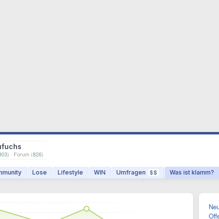
ufuchs
303
) · Forum (
826
)
munity
Lose
Lifestyle
WIN
Umfragen
Was ist klamm?
$$
Neu
Off