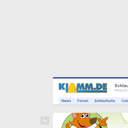
Schla
Portal (
2.
News
Forum
Schlaufuchs
Com