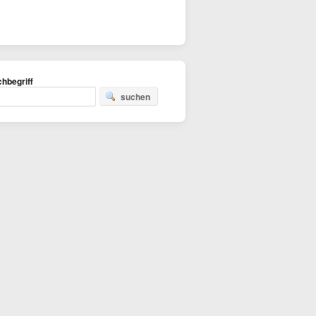
hbegriff
suchen