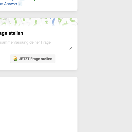
e Antwort
0
age stellen
JETZT Frage stellen