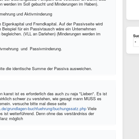
en werden im Soll gebucht und Minderungen im Haben).
vmehrung und Aktivminderung
in Eigenkapital und Fremdkapital. Auf der Passivseite wird
Ein Beispiel für ein Passivtausch wäre ein Unternehmen
 begleichen. (VLL an Darlehen) (Minderungen werden im
Suc
sivmehrung und Passivminderung.
eite die identische Summe der Passiva ausweichen.
 kanst ist es erforderlich das auch zu naja "Lieben". Es ist
t wirklich schwer zu verstehen, wie gesagt mann MUSS es
mein. versuche bitte mal diese seite
n.de/grundlagen-buchfuehrung/buchungssatz.php
Viele
 es ist weiterführend. Denn ohne das verständniss der
ilanz möglich