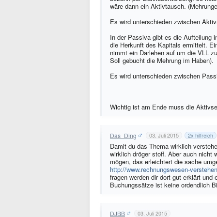
wäre dann ein Aktivtausch. (Mehrung
Es wird unterschieden zwischen Akti
In der Passiva gibt es die Aufteilung 
die Herkunft des Kapitals ermittelt. 
nimmt ein Darlehen auf um die VLL zu
Soll gebucht die Mehrung im Haben).
Es wird unterschieden zwischen Pas
Wichtig ist am Ende muss die Aktivs
Das_Ding
03. Juli 2015
2
x hilfreich
Damit du das Thema wirklich verstehen
wirklich dröger stoff. Aber auch nich
mögen, das erleichtert die sache umge
http://www.rechnungswesen-verstehe
fragen werden dir dort gut erklärt und
Buchungssätze ist keine ordendlich B
DJBB
03. Juli 2015