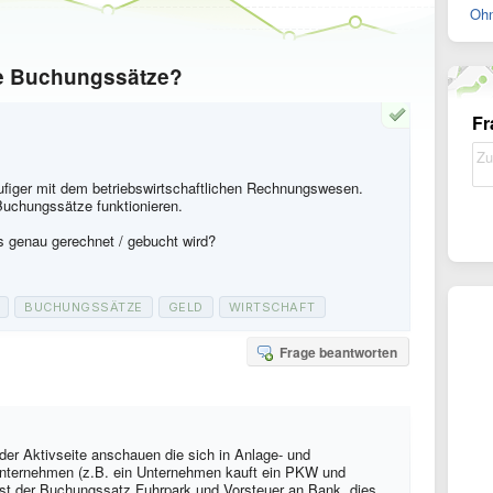
Ohn
he Buchungssätze?
Fr
häufiger mit dem betriebswirtschaftlichen Rechnungswesen.
 Buchungssätze funktionieren.
s genau gerechnet / gebucht wird?
BUCHUNGSSÄTZE
GELD
WIRTSCHAFT
Frage beantworten
der Aktivseite anschauen die sich in Anlage- und
nternehmen (z.B. ein Unternehmen kauft ein PKW und
st der Buchungssatz Fuhrpark und Vorsteuer an Bank, dies