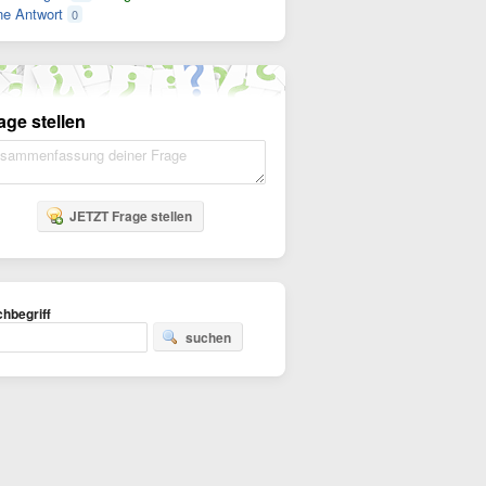
e Antwort
0
age stellen
JETZT Frage stellen
hbegriff
suchen