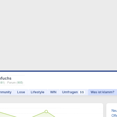
ufuchs
181
) · Forum (
905
)
munity
Lose
Lifestyle
WIN
Umfragen
Was ist klamm?
$$
Neu
Off