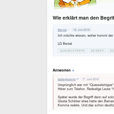
Wie erklärt man den Begri
Benial
16. Juni 2016
Ich möchte wissen, woher kommt der B
LG Benial
QUASELSTRIPPE
BEGRIFF
D
Antworten
tastenkoenig
17. Juni 2016
Ursprünglich war mit "Quasselstrippe"
Hörer zum Telefon. Redselige Leute "h
Später wurde der Begriff dann auf sol
Gisela Schlüter etwa hatte den Beina
Komma redete. Und das schon deutli