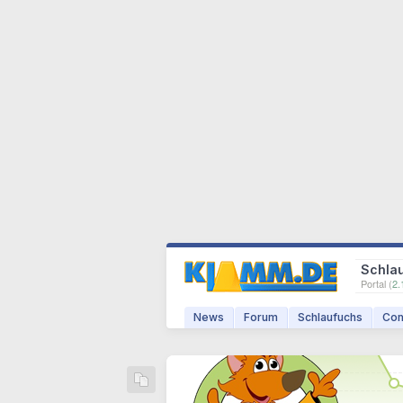
Schla
Portal (
2.
News
Forum
Schlaufuchs
Com