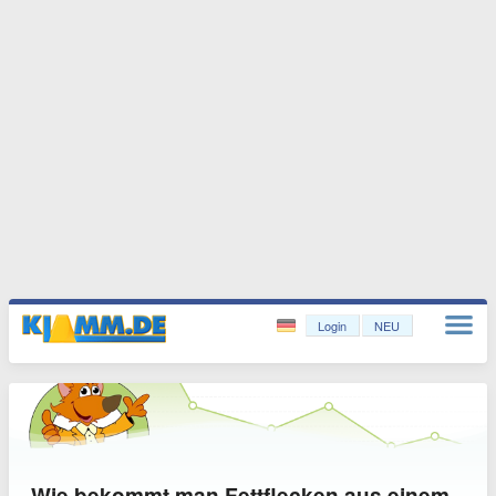
Login
NEU
Wie bekommt man Fettflecken aus einem