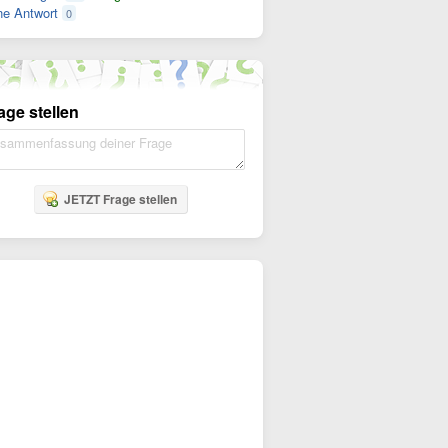
e Antwort
0
age stellen
JETZT Frage stellen