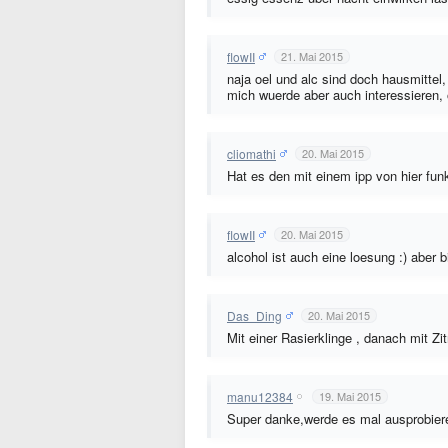
flowII
21. Mai 2015
naja oel und alc sind doch hausmittel
mich wuerde aber auch interessieren,
cliomathi
20. Mai 2015
Hat es den mit einem ipp von hier funk
flowII
20. Mai 2015
alcohol ist auch eine loesung :) aber b
Das_Ding
20. Mai 2015
Mit einer Rasierklinge , danach mit Zi
manu12384
19. Mai 2015
Super danke,werde es mal ausprobier