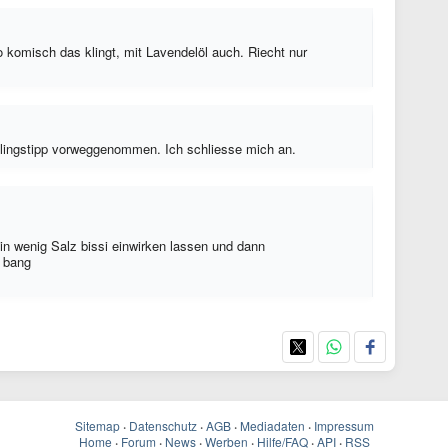
 komisch das klingt, mit Lavendelöl auch. Riecht nur
blingstipp vorweggenommen. Ich schliesse mich an.
in wenig Salz bissi einwirken lassen und dann
t bang
Sitemap
·
Datenschutz
·
AGB
·
Mediadaten
·
Impressum
Home
·
Forum
·
News
·
Werben
·
Hilfe/FAQ
·
API
·
RSS