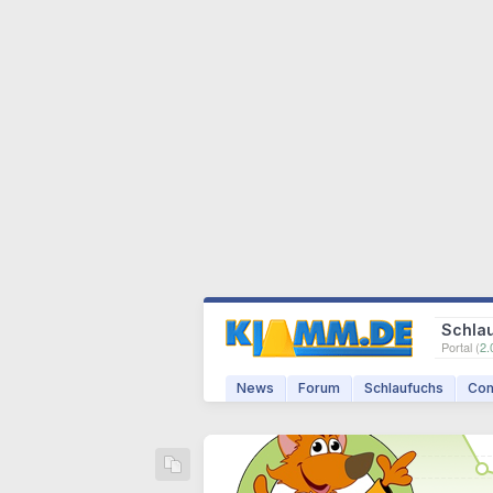
Schla
Portal (
2.
News
Forum
Schlaufuchs
Com