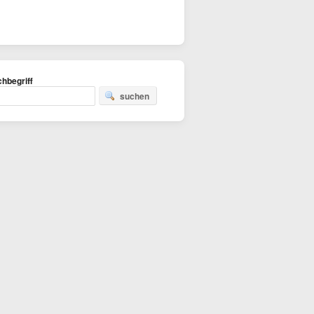
hbegriff
suchen