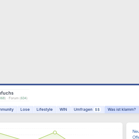
ufuchs
068
) · Forum (
634
)
munity
Lose
Lifestyle
WIN
Umfragen
Was ist klamm?
$$
Neu
Off