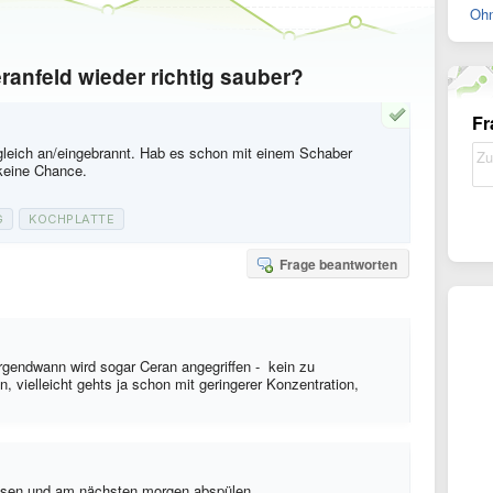
Ohn
anfeld wieder richtig sauber?
Fr
 gleich an/eingebrannt. Hab es schon mit einem Schaber
 keine Chance.
G
KOCHPLATTE
Frage beantworten
irgendwann wird sogar Ceran angegriffen - kein zu
, vielleicht gehts ja schon mit geringerer Konzentration,
assen und am nächsten morgen abspülen