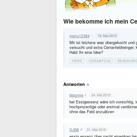
Wie bekomme ich mein Cer
manu12384
19. Mai 2015
Mir ist letztens was übergekocht und
versucht und extra Cerranfeldreinger,
Habt Ihr eine Idee?
HERD
CERANFELD
REINIGUN
Antworten
Masmiie
24. Mai 2015
bei Essigessenz wäre ich vorsichtig, 
hochprozentige oder erstmal verdünnen
ohne das Feld anzuätzen
DJBB
21. Mai 2015
essig essenz über nacht einwirken l