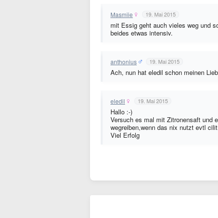
Masmiie
19. Mai 2015
mit Essig geht auch vieles weg und so
beides etwas intensiv.
anthonius
19. Mai 2015
Ach, nun hat eledil schon meinen Lie
eledil
19. Mai 2015
Hallo :-)
Versuch es mal mit Zitronensaft und e
wegreiben,wenn das nix nutzt evtl cili
Viel Erfolg