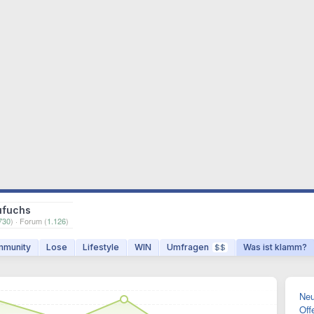
ufuchs
730
) · Forum (
1.126
)
munity
Lose
Lifestyle
WIN
Umfragen
Was ist klamm?
$$
Neu
Off