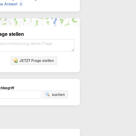
e Antwort
0
age stellen
JETZT Frage stellen
hbegriff
suchen