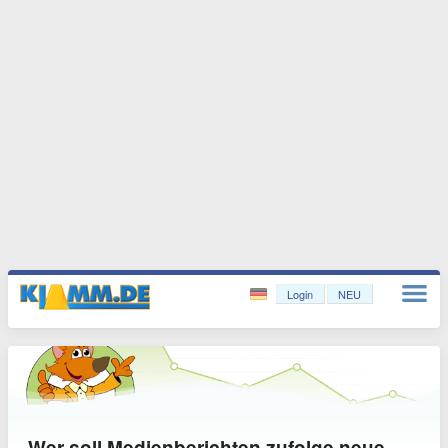
Login
NEU
Wer soll Medienberichten zufolge neue