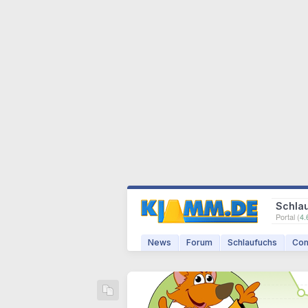
Schla
Portal (
4.
News
Forum
Schlaufuchs
Com