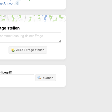
e Antwort
0
age stellen
JETZT Frage stellen
hbegriff
suchen