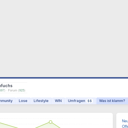
ufuchs
697
) · Forum (
925
)
munity
Lose
Lifestyle
WIN
Umfragen
Was ist klamm?
$$
Neu
Off