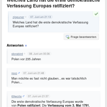
Verfassung Europas ratifiziert?
zigeuner
07. Juni um 21:13
Welches Land hat die erste demokratische Verfassung
Europas ratifiziert?
Frage beantworten
Antworten
storabird
08. Juni um 00:36
Polen vor 235 Jahren
rexo
07. Juni um 21:48
Man möchte es fast nicht glauben...es war tatsächlich
Polen...
69wolle
07. Juni um 21:37
Die erste demokratische Verfassung Europas wurde
von
Polen ratifiziert
: Die
Verfassung vom 3. Mai 1791
,