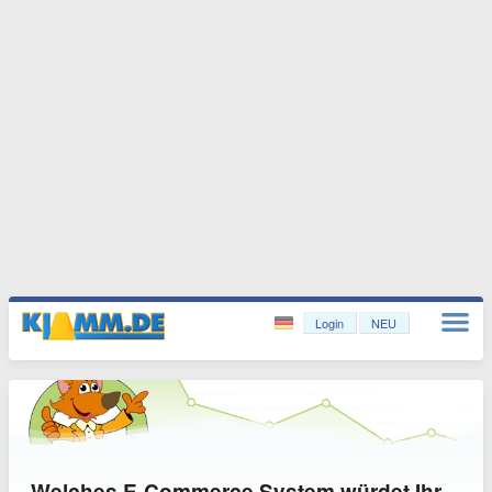
Login
NEU
Welches E-Commerce System würdet Ihr