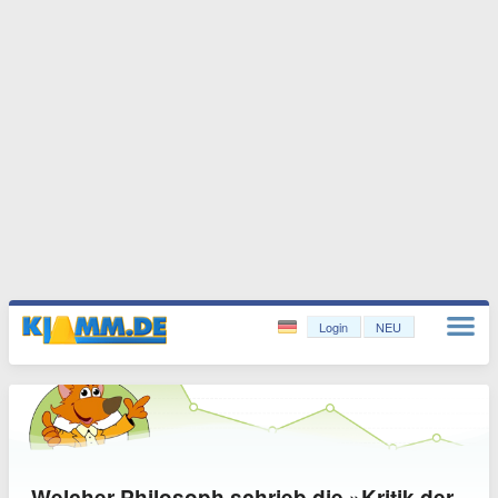
Login
NEU
Welcher Philosoph schrieb die »Kritik der