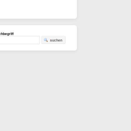
hbegriff
suchen