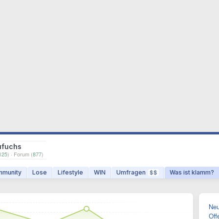
ufuchs
125
) · Forum (
877
)
munity
Lose
Lifestyle
WIN
Umfragen
Was ist klamm?
$$
Neu
Off