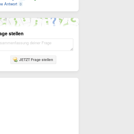
e Antwort
0
age stellen
JETZT Frage stellen