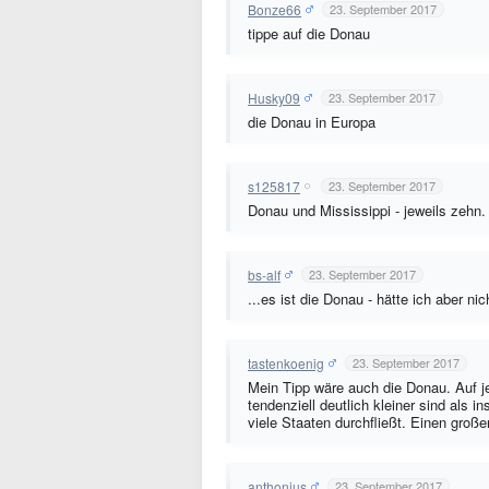
Bonze66
23. September 2017
tippe auf die Donau
Husky09
23. September 2017
die Donau in Europa
s125817
23. September 2017
Donau und Mississippi - jeweils zehn.
bs-alf
23. September 2017
...es ist die Donau - hätte ich aber ni
tastenkoenig
23. September 2017
Mein Tipp wäre auch die Donau. Auf je
tendenziell deutlich kleiner sind als i
viele Staaten durchfließt. Einen große
anthonius
23. September 2017