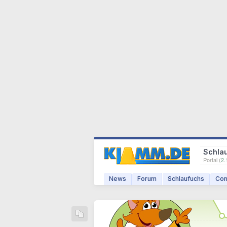
Schla
Portal (
2.
News
Forum
Schlaufuchs
Com