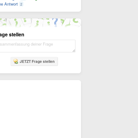
e Antwort
2
age stellen
JETZT Frage stellen