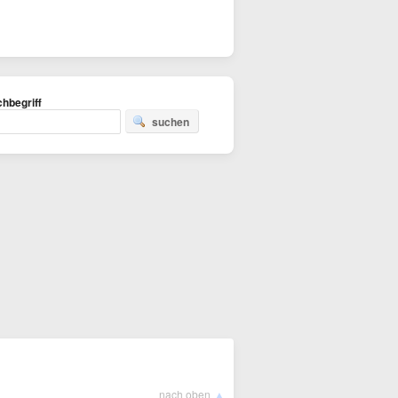
hbegriff
suchen
▲
nach oben