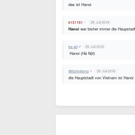
das ist Hanoi
k131161
29. Juli 2018
Hanoi
war bisher immer die Haupstad
bs-alf
29. Juli 2018
Hanoi (
Hà Nội
)
Witchinferno
29. Juli 2018
die Hauptstadt von Vietnam ist Hanoi