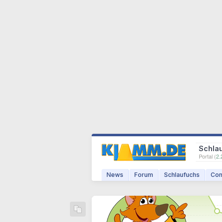
Schla
Portal (
2.
News
Forum
Schlaufuchs
Com