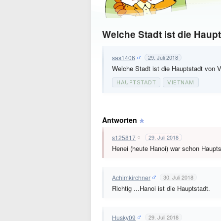
Welche Stadt ist die Haup
sas1406
29. Juli 2018
Welche Stadt ist die Hauptstadt von 
HAUPTSTADT
VIETNAM
Antworten
s125817
29. Juli 2018
Henei (heute Hanoi) war schon Haupt
Achimkirchner
30. Juli 2018
Richtig ...Hanoi ist die Hauptstadt.
Husky09
29. Juli 2018