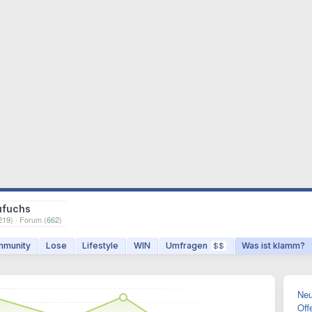
ufuchs
219
) · Forum (
662
)
munity
Lose
Lifestyle
WIN
Umfragen
Was ist klamm?
$$
Neu
Off