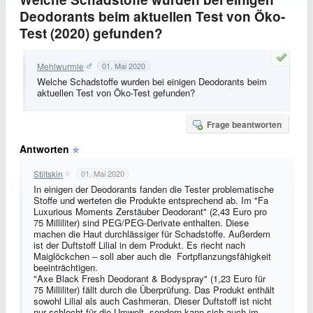
Deodorants beim aktuellen Test von Öko-
Test (2020) gefunden?
Mehlwurmle
01. Mai 2020
Welche Schadstoffe wurden bei einigen Deodorants beim
aktuellen Test von Öko-Test gefunden?
Frage beantworten
Antworten
Stiltskin
01. Mai 2020
In einigen der Deodorants fanden die Tester problematische
Stoffe und werteten die Produkte entsprechend ab. Im "Fa
Luxurious Moments Zerstäuber Deodorant" (2,43 Euro pro
75 Milliliter) sind PEG/PEG-Derivate enthalten. Diese
machen die Haut durchlässiger für Schadstoffe. Außerdem
ist der Duftstoff Lilial in dem Produkt. Es riecht nach
Maiglöckchen – soll aber auch die Fortpflanzungsfähigkeit
beeinträchtigen.
"Axe Black Fresh Deodorant & Bodyspray" (1,23 Euro für
75 Milliliter) fällt durch die Überprüfung. Das Produkt enthält
sowohl Lilial als auch Cashmeran. Dieser Duftstoff ist nicht
nur schlecht für die Umwelt, sondern kann sich auch im