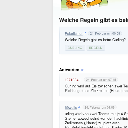
Welche Regeln gibt es be
Polarlichter
24. Februar um 00:58
Welche Regeln gibt es beim Curling?
CURLING
REGELN
Antworten
k271084
24. Februar um 07:45
Curling wird auf Eis zwischen zwei Te
Richtung eines Zielkreises (House) sc
69wolle
24. Februar um 01:08
urling wird von zwei Teams mit je 4 Sp
Steine, abwechselnd von der Hacklinie 
Zielkreises („Haus“) zu platzieren.
Ein Spiel besteht meist aus 8 oder 10