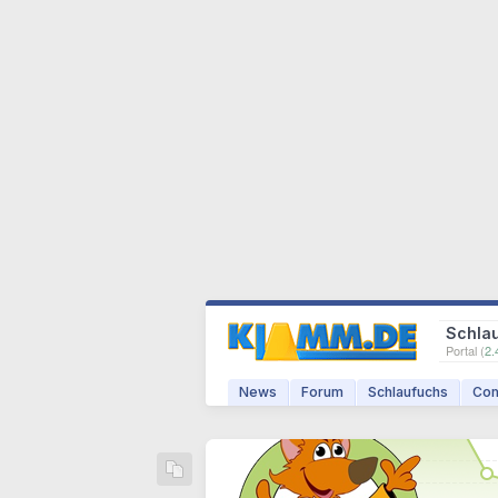
Schla
Portal (
2.
News
Forum
Schlaufuchs
Com