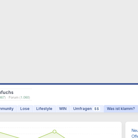
ufuchs
467
) · Forum (
1.060
)
munity
Lose
Lifestyle
WIN
Umfragen
Was ist klamm?
$$
Neu
Off