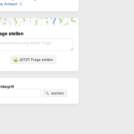
e Antwort
1
age stellen
JETZT Frage stellen
hbegriff
suchen