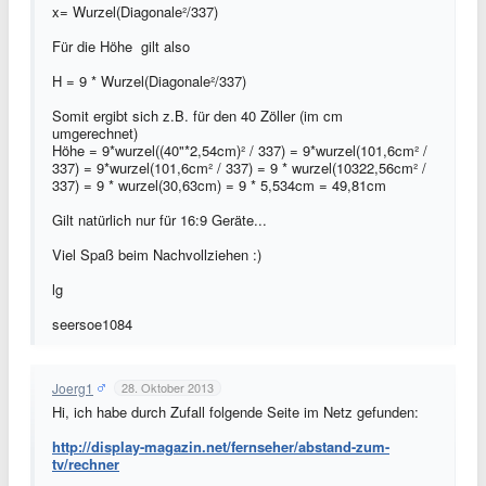
x= Wurzel(Diagonale²/337)
Für die Höhe gilt also
H = 9 * Wurzel(Diagonale²/337)
Somit ergibt sich z.B. für den 40 Zöller (im cm
umgerechnet)
Höhe = 9*wurzel((40"*2,54cm)² / 337) = 9*wurzel(101,6cm² /
337) = 9*wurzel(101,6cm² / 337) = 9 * wurzel(10322,56cm² /
337) = 9 * wurzel(30,63cm) = 9 * 5,534cm = 49,81cm
Gilt natürlich nur für 16:9 Geräte...
Viel Spaß beim Nachvollziehen :)
lg
seersoe1084
Joerg1
28. Oktober 2013
Hi, ich habe durch Zufall folgende Seite im Netz gefunden:
http://display-magazin.net/fernseher/abstand-zum-
tv/rechner