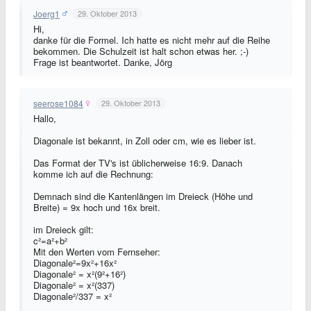
Joerg1
29. Oktober 2013
Hi,
danke für die Formel. Ich hatte es nicht mehr auf die Reihe
bekommen. Die Schulzeit ist halt schon etwas her. ;-)
Frage ist beantwortet. Danke, Jörg
seerose1084
29. Oktober 2013
Hallo,
Diagonale ist bekannt, in Zoll oder cm, wie es lieber ist.
Das Format der TV's ist üblicherweise 16:9. Danach
komme ich auf die Rechnung:
Demnach sind die Kantenlängen im Dreieck (Höhe und
Breite) = 9x hoch und 16x breit.
im Dreieck gilt:
c²=a²+b²
Mit den Werten vom Fernseher:
Diagonale²=9x²+16x²
Diagonale² = x²(9²+16²)
Diagonale² = x²(337)
Diagonale²/337 = x²