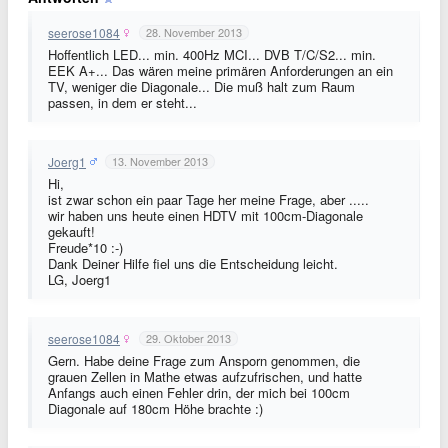
seerose1084
28. November 2013
Hoffentlich LED... min. 400Hz MCI... DVB T/C/S2... min.
EEK A+... Das wären meine primären Anforderungen an ein
TV, weniger die Diagonale... Die muß halt zum Raum
passen, in dem er steht...
Joerg1
13. November 2013
Hi,
ist zwar schon ein paar Tage her meine Frage, aber .....
wir haben uns heute einen HDTV mit 100cm-Diagonale
gekauft!
Freude*10 :-)
Dank Deiner Hilfe fiel uns die Entscheidung leicht.
LG, Joerg1
seerose1084
29. Oktober 2013
Gern. Habe deine Frage zum Ansporn genommen, die
grauen Zellen in Mathe etwas aufzufrischen, und hatte
Anfangs auch einen Fehler drin, der mich bei 100cm
Diagonale auf 180cm Höhe brachte :)