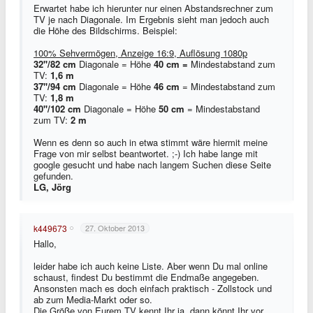
Erwartet habe ich hierunter nur einen Abstandsrechner zum
TV je nach Diagonale. Im Ergebnis sieht man jedoch auch
die Höhe des Bildschirms. Beispiel:
100% Sehvermögen, Anzeige 16:9, Auflösung 1080p
32''/82 cm
Diagonale = Höhe
40 cm =
Mindestabstand zum
TV:
1,6 m
37''/94 cm
Diagonale = Höhe
46 cm
= Mindestabstand zum
TV:
1,8 m
40''/102 cm
Diagonale = Höhe
50 cm
= Mindestabstand
zum TV:
2 m
Wenn es denn so auch in etwa stimmt wäre hiermit meine
Frage von mir selbst beantwortet. ;-) Ich habe lange mit
google gesucht und habe nach langem Suchen diese Seite
gefunden.
LG, Jörg
k449673
27. Oktober 2013
Hallo,
leider habe ich auch keine Liste. Aber wenn Du mal online
schaust, findest Du bestimmt die Endmaße angegeben.
Ansonsten mach es doch einfach praktisch - Zollstock und
ab zum Media-Markt oder so.
Die Größe von Eurem TV kennt Ihr ja, dann könnt Ihr vor