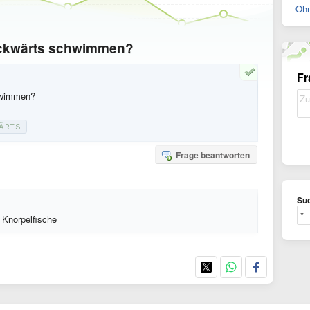
Ohn
ückwärts schwimmen?
Fr
hwimmen?
ÄRTS
Frage beantworten
Suc
 Knorpelfische