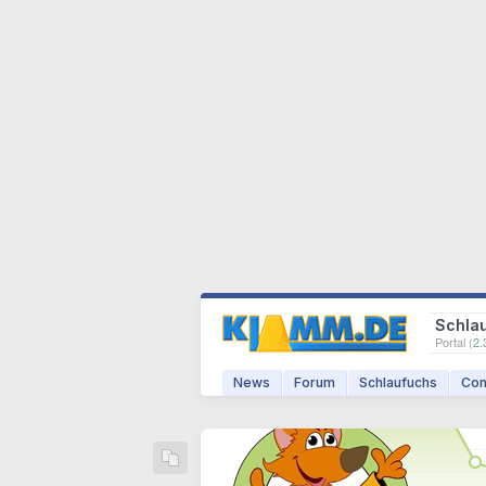
Schla
Portal (
2.
News
Forum
Schlaufuchs
Com