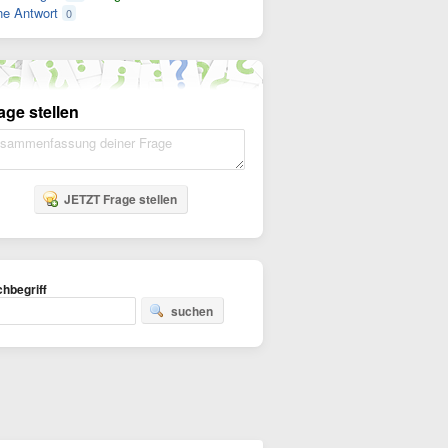
e Antwort
0
age stellen
JETZT Frage stellen
hbegriff
suchen