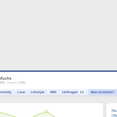
ufuchs
365
) · Forum (
1.026
)
munity
Lose
Lifestyle
WIN
Umfragen
Was ist klamm?
$$
Neu
Off